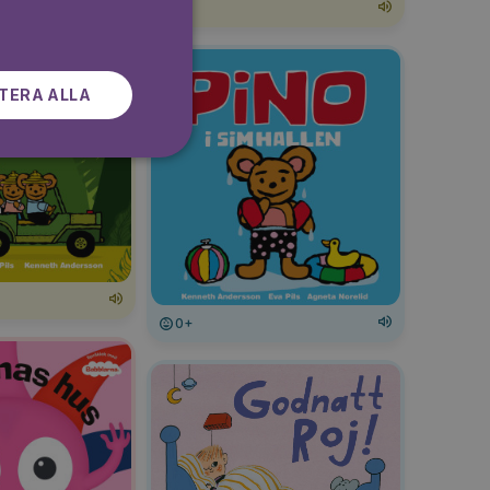
SWEDISH
0+
TERA ALLA
0+