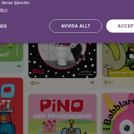
 deras tjänster.
licy
JER
AVVISA ALLT
ACCEP
0+
0+