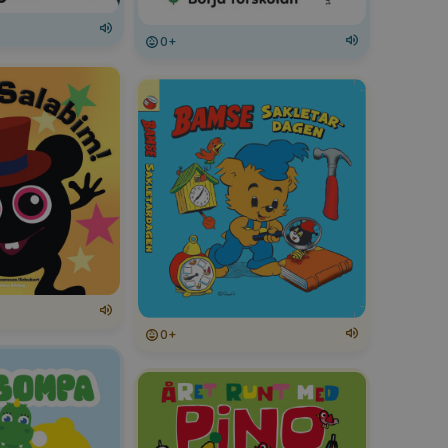
0+
0+