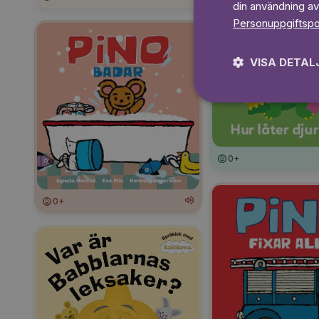
din användning av
Personuppgiftspo
VISA DETAL
0+
0+