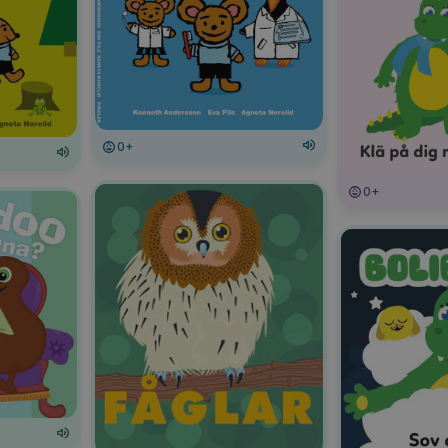
0+
0+