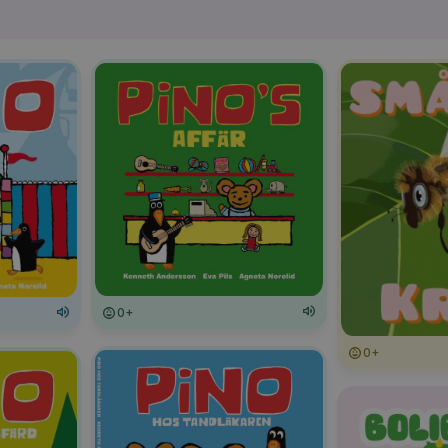
0+
0+