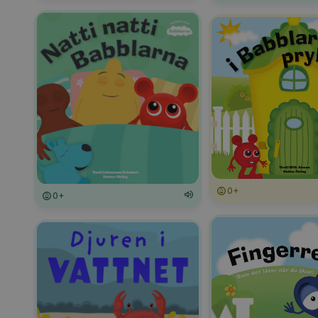
0+
0+