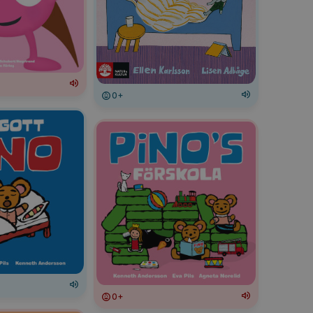
0+
0+