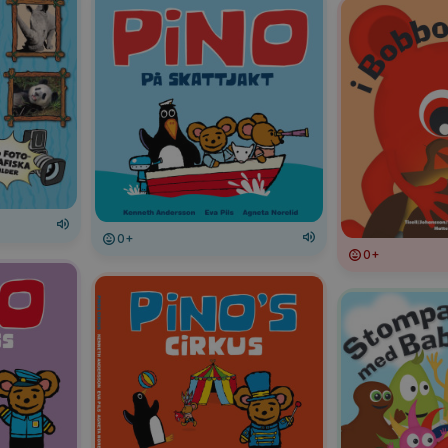
0+
0+