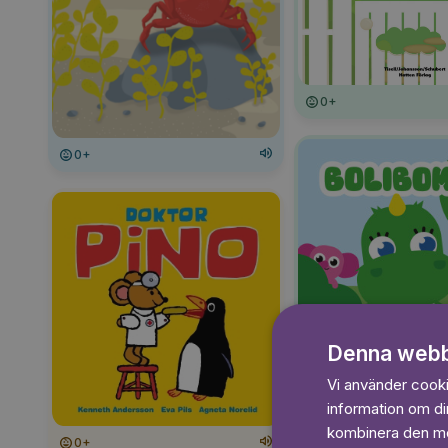
0+
0+
Denna webb
Vi använder cookie
0+
information om d
kombinera den med
0+