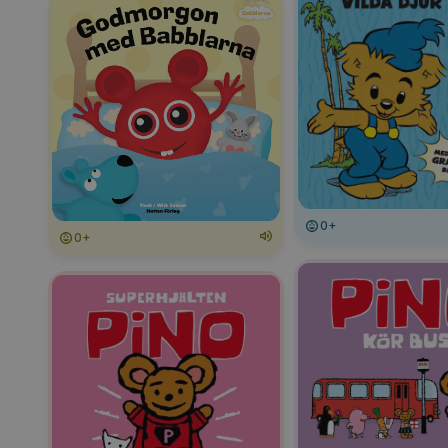
0+
0+