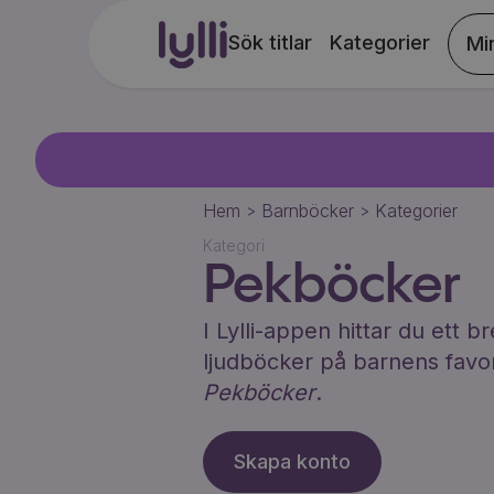
Sök titlar
Kategorier
Mi
Hem
Barnböcker
Kategorier
>
>
Kategori
Pekböcker
I Lylli-appen hittar du ett 
ljudböcker på barnens favo
Pekböcker
.
Skapa konto