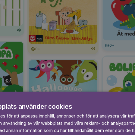
0+
0+
plats använder cookies
s för att anpassa innehåll, annonser och för att analysera vår traf
in användning av vår webbplats med våra reklam- och analyspart
 annan information som du har tillhandahållit dem eller som de ha
0+
0+