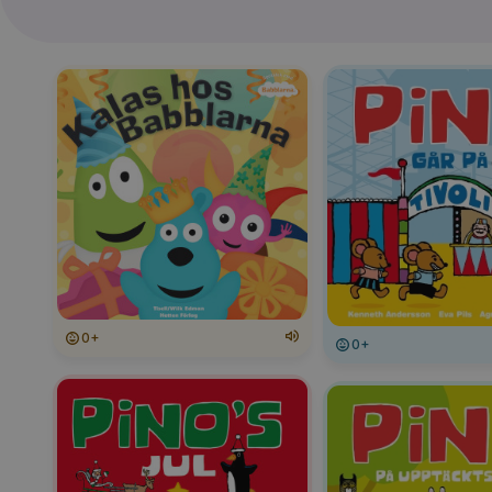
0+
0+