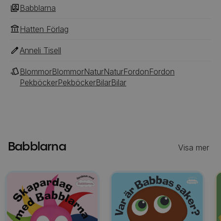
Babblarna
Hatten Förlag
Anneli Tisell
Blommor
Blommor
Natur
Natur
Fordon
Fordon
Pekböcker
Pekböcker
Bilar
Bilar
Babblarna
Visa mer