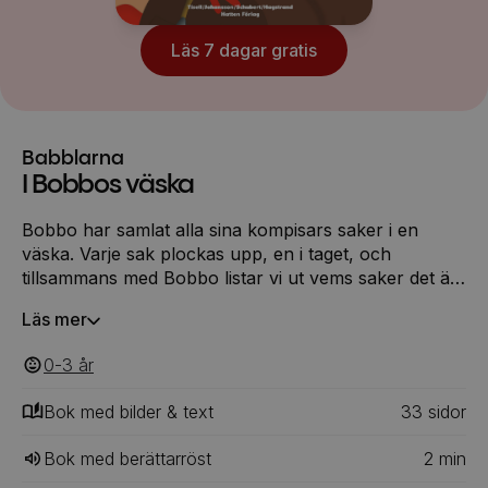
Läs 7 dagar gratis
Babblarna
I Bobbos väska
Bobbo har samlat alla sina kompisars saker i en
väska. Varje sak plockas upp, en i taget, och
tillsammans med Bobbo listar vi ut vems saker det är.
Boken fokuserar särskilt på begreppet Vems?
Läs mer
0-3
‎‎ år
Bok med bilder & text
33
‎‎ sidor
Bok med berättarröst
2
min