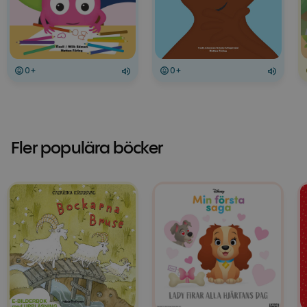
0+
0+
Fler populära böcker