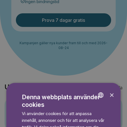
Ingen bindningstid
Prova 7 dagar gratis
Kampanjen gäller nya kunder fram till och med 2026-
08-24
Upptäck också
Visa alla
×
Denna webbplats använder
cookies
ENGLISH
Vi använder cookies för att anpassa
Pino
GERMAN
innehåll, annonser och för att analysera vår
SWEDISH
trafik. Vi delar också information om din