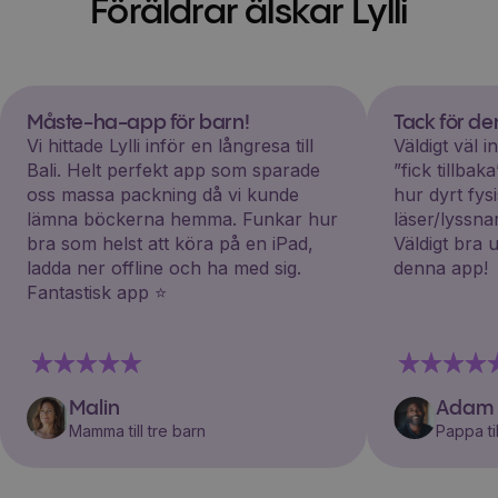
Föräldrar älskar Lylli
Måste-ha-app för barn!
Tack för d
Vi hittade Lylli inför en långresa till
Väldigt väl 
Bali. Helt perfekt app som sparade
”fick tillba
oss massa packning då vi kunde
hur dyrt fys
lämna böckerna hemma. Funkar hur
läser/lyssna
bra som helst att köra på en iPad,
Väldigt bra 
ladda ner offline och ha med sig.
denna app!
Fantastisk app ⭐️
Malin
Adam
Mamma till tre barn
Pappa til