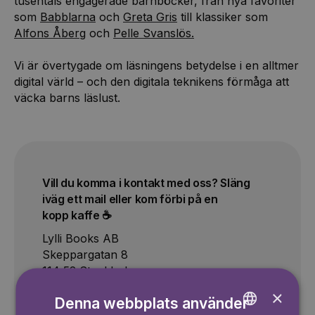
tusentals engagerade barnböcker, från nya favoriter
som
Babblarna
och
Greta Gris
till klassiker som
Alfons Åberg
och
Pelle Svanslös.
Vi är övertygade om läsningens betydelse i en alltmer
digital värld – och den digitala teknikens förmåga att
väcka barns läslust.
Vill du komma i kontakt med oss? Släng
iväg ett mail eller kom förbi på en
kopp kaffe ☕️
Lylli Books AB
Skeppargatan 8
114 52 Stockholm
Organisationsnummer:
559540-9508
×
Denna webbplats använder
kontakt@lylli.se