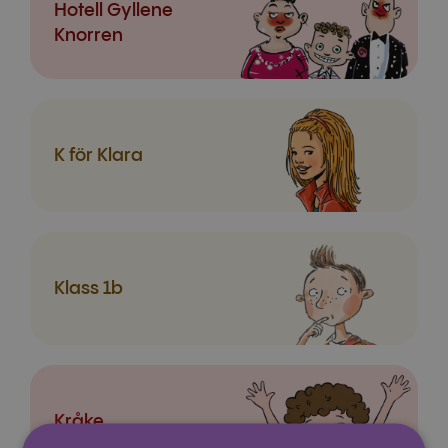
Hotell Gyllene
Knorren
K för Klara
Klass 1b
Kråke