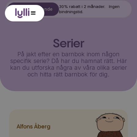
30% rabatt i 2 månader. Ingen
Starta erbjudande
bindningstid.
Serier
På jakt efter en barnbok inom någon
specifik serie? Då har du hamnat rätt. Här
kan du utforska några av våra olika serier
och hitta rätt barnbok för dig.
Alfons Åberg