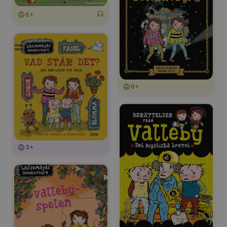
6+
6+
3+