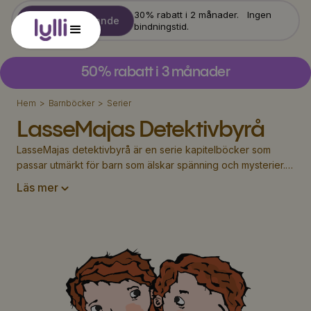
30% rabatt i 2 månader. Ingen
Starta erbjudande
bindningstid.
50% rabatt i 3 månader
Hem
>
Barnböcker
>
Serier
LasseMajas Detektivbyrå
LasseMajas detektivbyrå är en serie kapitelböcker som 
passar utmärkt för barn som älskar spänning och mysterier. I 
Lylli-appen hittar du ett brett utbud av e-böcker med de 
Läs mer
populära detektiverna Lasse och Maja, där de löser olika 
kriminalgåtor. Lasse och Maja är två barn som driver sin 
egen detektivbyrå och bor i den lilla staden Valleby. 
Tillsammans med poliskommissarien och andra invånare i 
staden, löser de allt från inbrott till fängelserymningar. Varje 
bok är en spännande berättelse med många ledtrådar och 
överraskningar som barnen får försöka lista ut. Våra 
LasseMajas detektivbyrå-böcker passar utmärkt för barn 