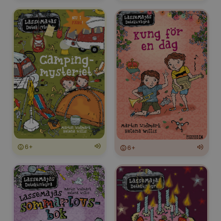
6+
6+