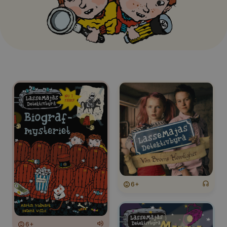
mellan 6 och 10 år, som gillar spänning och mysterier. Att 
läsa om Lasse och Majas äventyr är ett utmärkt sätt att 
främja läslust och läsförmåga. Genom att läsa om deras 
spännande utredningar lär sig barnen viktiga läroämnen 
som samarbete, problemlösning och att tänka logiskt. Våra 
böcker är också fulla av spänning, humor och värdefulla 
läroämnen, så ditt barn kommer att ha kul samtidigt som de 
lär sig. I Lylli-appen kan du enkelt söka efter böcker 
baserat på ålder, läsnivå och intresse. Sammanfattningsvis, i 
Lylli-appen finns ett stort utbud av LasseMajas detektivbyrå-
böcker som passar för barn i olika åldrar och läsnivåer. 
Genom att läsa om deras spännande äventyr kan ditt barn 
utveckla sin fantasi, läsförmåga och läslust samtidigt som de 
lär sig viktiga läroämnen om samarbete, problemlösning och 
att tänka logiskt. Prova Lylli-appen idag och hitta den 
perfekta boken för ditt barn!
6+
6+