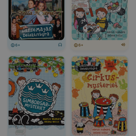
6+
6+