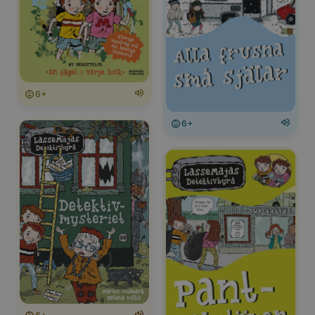
6+
6+