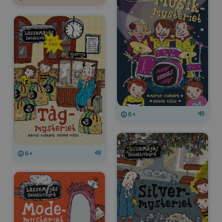
6+
6+