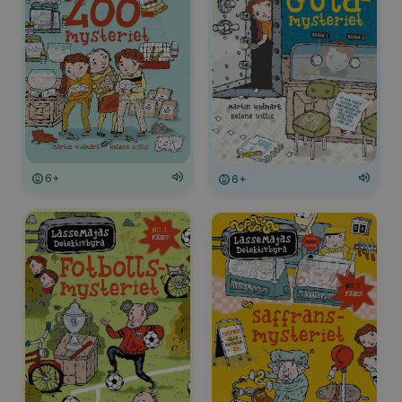
6+
6+