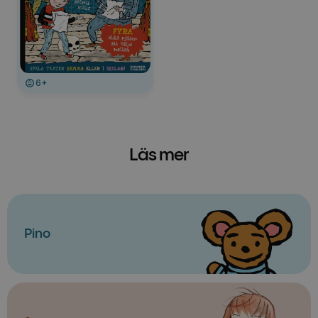
6+
Läs mer
Pino