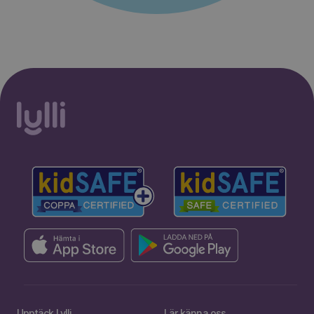
Upptäck Lylli
Lär känna oss