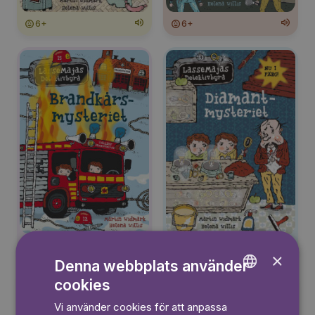
6+
6+
6+
6+
×
Denna webbplats använder
cookies
ENGLISH
Vi använder cookies för att anpassa
GERMAN