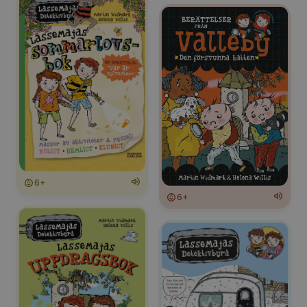
6+
6+