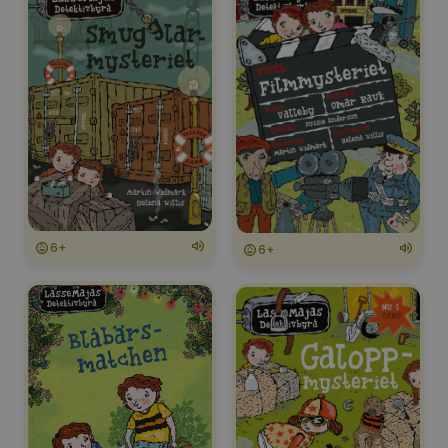
6+
6+