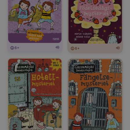
6+
6+