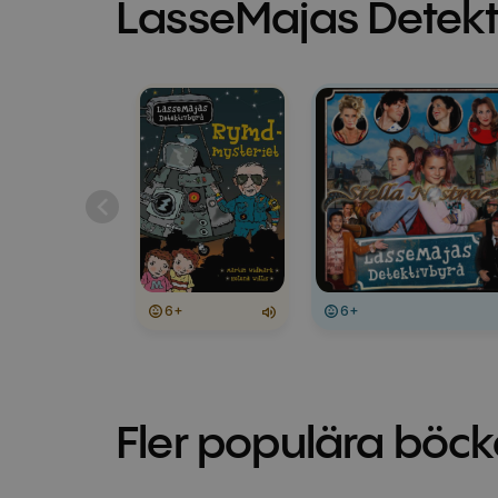
LasseMajas Detekt
6+
6+
Fler populära böck