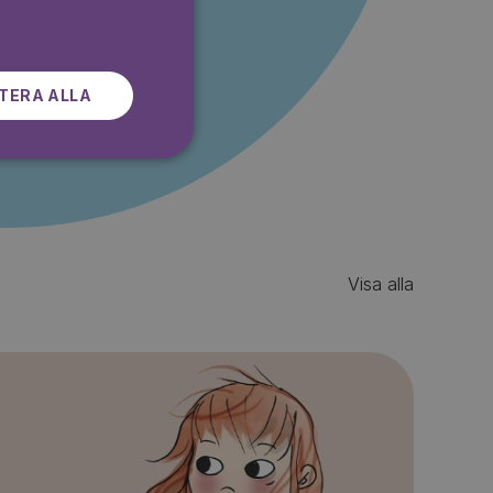
SWEDISH
r gratis
TERA ALLA
Visa alla