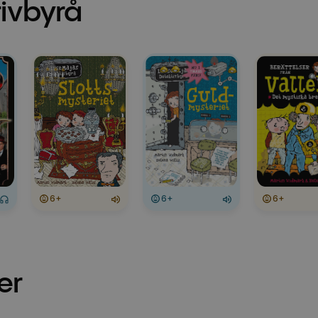
ivbyrå
6+
6+
6+
er