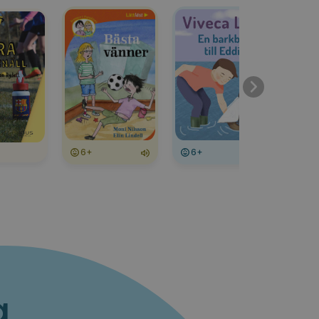
6+
6+
6
a