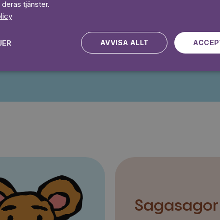
 deras tjänster.
 dagar gratis
Prova 7 daga
licy
JER
AVVISA ALLT
ACCEP
Kampanjen gäller nya kunder fram till och med 2026-08-24
Sagasagor