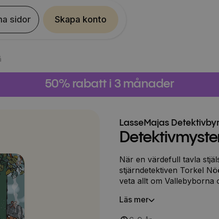
na sidor
Skapa konto
å
50% rabatt i 3 månader
LasseMajas Detektivby
Detektivmyster
När en värdefull tavla stj
stjärndetektiven Torkel Nö
veta allt om Vallebyborna 
och med vassare än Lasse 
Läs mer
pekat ut taveltjuven och des
polismästaren låter sig öv