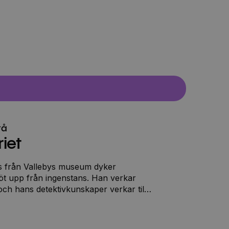
rå
iet
äls från Vallebys museum dyker
öt upp från ingenstans. Han verkar
och hans detektivkunskaper verkar till
och Majas! Snart har Torkel Nööt
sutom blivit allas favorit. Till och med
ertygas av hans självsäkra framfart och