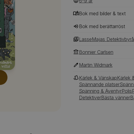
6-9
‎‎ år
arresterar muttrande den 
Bok med bilder & text
Bok med berättarröst
LasseMajas Detektivbyrå
Bonnier Carlsen
Martin Widmark
Kärlek & Vänskap
Kärlek 
Spännande platser
Spänna
Spänning & Äventyr
Polis
P
Detektiver
Bästa vänner
B