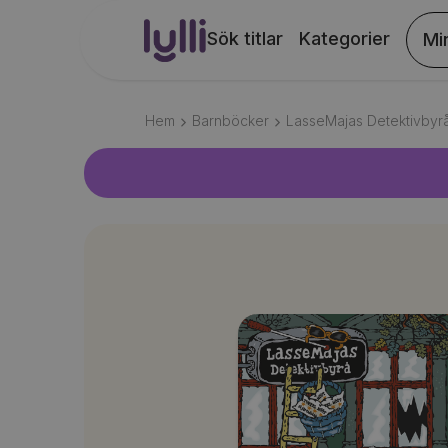
Sök titlar
Kategorier
Mi
Hem
Barnböcker
LasseMajas Detektivbyr