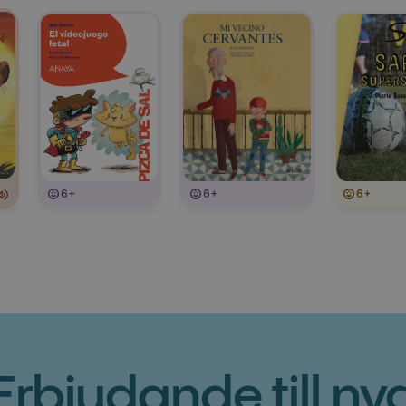
6+
6+
6+
Erbjudande till ny