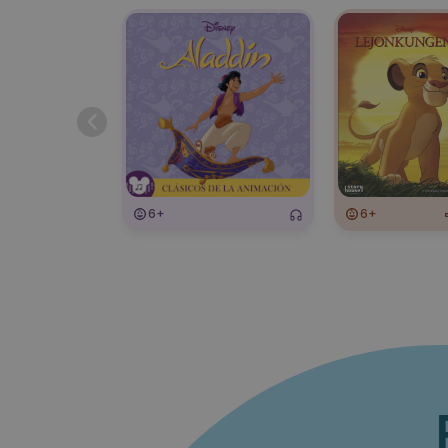
6+
6+