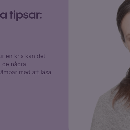
 tipsar:
r en kris kan det
g ge några
ämpar med att läsa