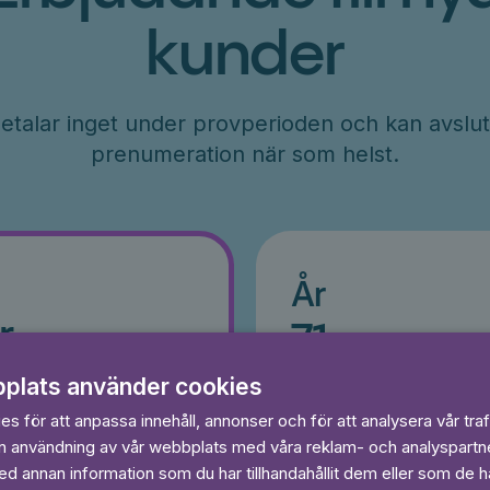
kunder
etalar inget under provperioden och kan avslut
prenumeration när som helst.
År
r
71
kr/månad
ader
Betalas per år, 849 kr/år
plats använder cookies
s
Prova 7 dagar gratis
egränsat
s för att anpassa innehåll, annonser och för att analysera vår traf
Läs och lyssna obegränsat
in användning av vår webbplats med våra reklam- och analyspart
Ingen bindningstid
 annan information som du har tillhandahållit dem eller som de ha