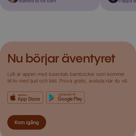
Mamma till tre barn
Pappa til
Nu börjar äventyret
Lylli är appen med tusentals barnböcker som kommer
till liv med ljud och bild. Prova gratis, avsluta när du vill.
Kom igång