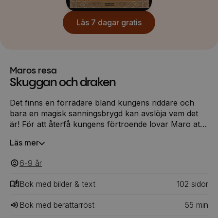
Läs 7 dagar gratis
Maros resa
Skuggan och draken
Det finns en förrädare bland kungens riddare och
bara en magisk sanningsbrygd kan avslöja vem det
är! För att återfå kungens förtroende lovar Maro att
hämta drycken. Som belöning, om han klarar det,
Läs mer
ska han bli dubbad till den yngste riddaren
någonsin! Först behövs en droppe blod från en
6-9
‎‎ år
talande drake. Tillsammans med de övriga
ingredienserna ska Maro ta drakblodet till magikernas
Bok med bilder & text
102
‎‎ sidor
ö, där den förtrollade drycken kan bryggas. Till sin
hjälp har han en Skugga, en av kungens hemliga
Bok med berättarröst
55
min
spioner. Men snart inser Maro att fler blivit