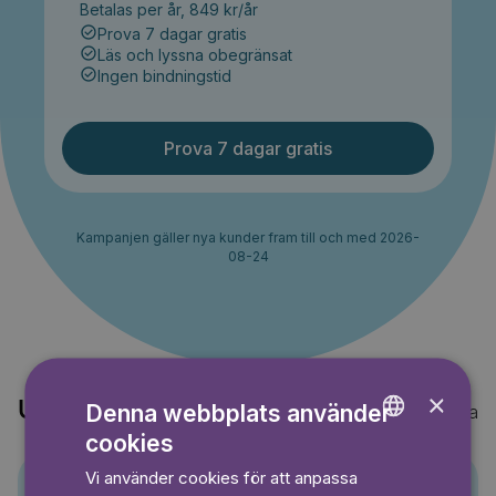
Betalas per år, 849 kr/år
Prova 7 dagar gratis
Läs och lyssna obegränsat
Ingen bindningstid
Prova 7 dagar gratis
Kampanjen gäller nya kunder fram till och med 2026-
08-24
×
Upptäck också
Denna webbplats använder
Visa alla
cookies
ENGLISH
Vi använder cookies för att anpassa
GERMAN