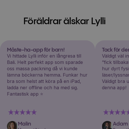
Föräldrar älskar Lylli
Måste-ha-app för barn!
Tack för d
Vi hittade Lylli inför en långresa till
Väldigt väl 
Bali. Helt perfekt app som sparade
”fick tillba
oss massa packning då vi kunde
hur dyrt fys
lämna böckerna hemma. Funkar hur
läser/lyssna
bra som helst att köra på en iPad,
Väldigt bra 
ladda ner offline och ha med sig.
denna app!
Fantastisk app ⭐️
Malin
Adam