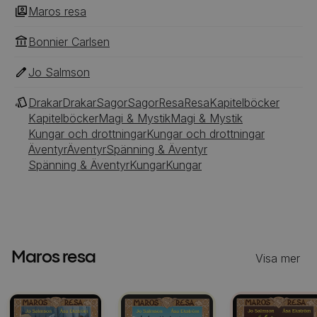
utskickade på samma uppdrag. Nu kan han inte
Maros resa
längre lita på någon ...
Bonnier Carlsen
Jo Salmson
Drakar
Drakar
Sagor
Sagor
Resa
Resa
Kapitelböcker
Kapitelböcker
Magi & Mystik
Magi & Mystik
Kungar och drottningar
Kungar och drottningar
Äventyr
Äventyr
Spänning & Äventyr
Spänning & Äventyr
Kungar
Kungar
Maros resa
Visa mer