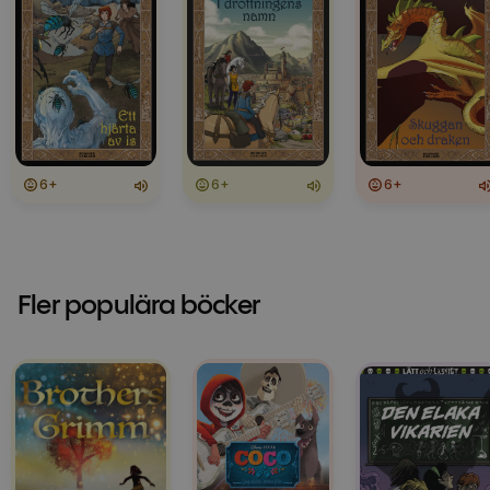
6+
6+
6+
Fler populära böcker