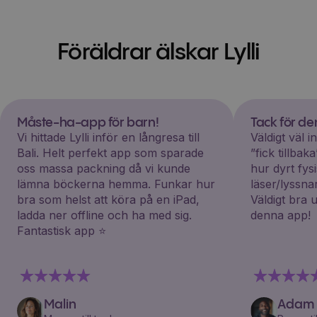
Föräldrar älskar Lylli
Måste-ha-app för barn!
Tack för d
Vi hittade Lylli inför en långresa till
Väldigt väl 
Bali. Helt perfekt app som sparade
”fick tillba
oss massa packning då vi kunde
hur dyrt fys
lämna böckerna hemma. Funkar hur
läser/lyssna
bra som helst att köra på en iPad,
Väldigt bra 
ladda ner offline och ha med sig.
denna app!
Fantastisk app ⭐️
Malin
Adam