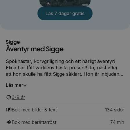
Läs 7 dagar gratis
Sigge
Äventyr med Sigge
Spökhästar, korvgrillgning och ett härligt äventyr!
Elina har fått världens bästa present! Ja, näst efter
att hon skulle ha fått Sigge såklart. Hon är inbjuden
till en äventyrsritt av Eric, Simon och Ingela, och hon
Läs mer
ska få rida på Sigge! Korvgrillning vid lägerelden,
Storsjöodjuret, skattjakt och hästvålnader väntar …
6-9
‎‎ år
Bok med bilder & text
134
‎‎ sidor
Bok med berättarröst
74
min