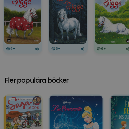
6+
6+
6+
Fler populära böcker