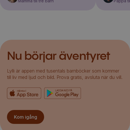
Mamma till tre barn
Pappa til
Nu börjar äventyret
Lylli är appen med tusentals barnböcker som kommer
till liv med ljud och bild. Prova gratis, avsluta när du vill.
Kom igång