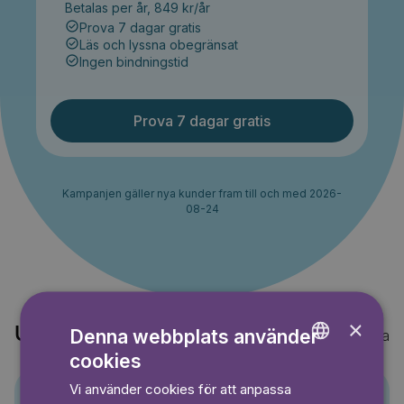
Betalas per år, 849 kr/år
Prova 7 dagar gratis
Läs och lyssna obegränsat
Ingen bindningstid
Prova 7 dagar gratis
Kampanjen gäller nya kunder fram till och med 2026-
08-24
×
Upptäck också
Denna webbplats använder
Visa alla
cookies
ENGLISH
Vi använder cookies för att anpassa
GERMAN