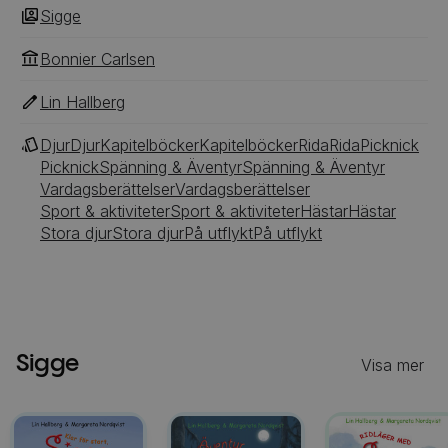
Sigge
Bonnier Carlsen
Lin Hallberg
Djur
Djur
Kapitelböcker
Kapitelböcker
Rida
Rida
Picknick
Picknick
Spänning & Äventyr
Spänning & Äventyr
Vardagsberättelser
Vardagsberättelser
Sport & aktiviteter
Sport & aktiviteter
Hästar
Hästar
Stora djur
Stora djur
På utflykt
På utflykt
Sigge
Visa mer