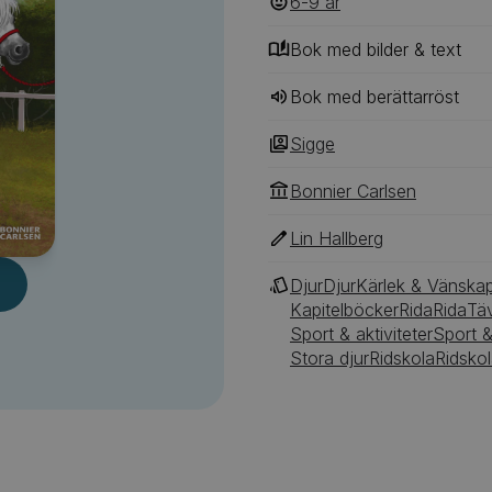
6-9
‎‎ år
Elinas fel och varför blev 
Bok med bilder & text
Bok med berättarröst
Sigge
Bonnier Carlsen
Lin Hallberg
Djur
Djur
Kärlek & Vänska
Kapitelböcker
Rida
Rida
Täv
Sport & aktiviteter
Sport &
Stora djur
Ridskola
Ridsko