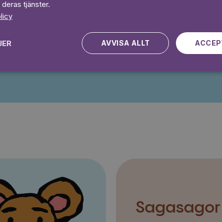
 deras tjänster.
 dagar gratis
Prova 7 daga
licy
JER
AVVISA ALLT
ACCEP
Kampanjen gäller nya kunder fram till och med 2026-08-24
Sagasagor