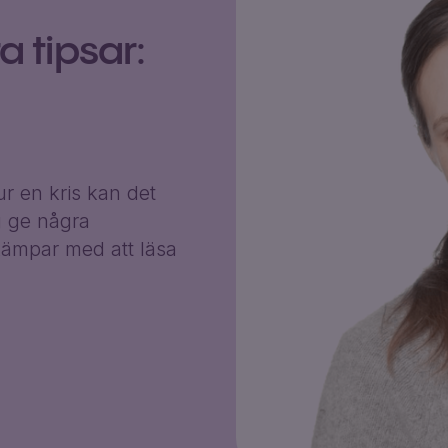
 tipsar:
r en kris kan det
g ge några
ämpar med att läsa