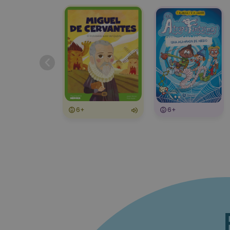
6+
6+