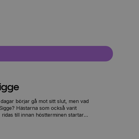
Sigge
agar börjar gå mot sitt slut, men vad
 Sigge? Hästarna som också varit
idas till innan höstterminen startar
sarna som får hjälpa till. Ingela
vernattning och träning för
nder en olycka med hästarna! Är det