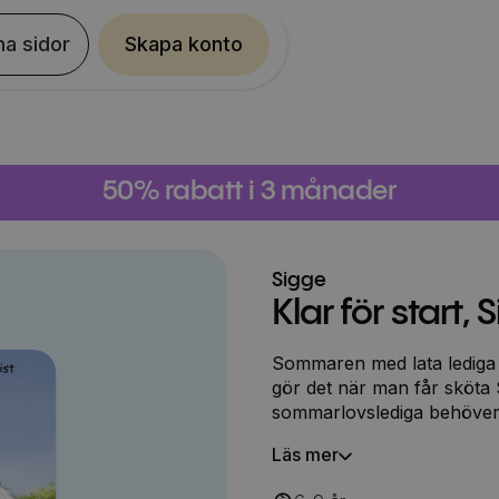
na sidor
Skapa konto
50% rabatt i 3 månader
Sigge
Klar för start, 
Sommaren med lata lediga d
gör det när man får sköta
sommarlovslediga behöver r
och det är Elina och stallkompi
Läs mer
planerar en långritt med ö
hopptävling, men innan hä