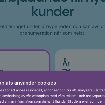
kunder
etalar inget under provperioden och kan avslut
prenumeration när som helst.
År
r
71
kr/månad
ader
Betalas per år, 849 kr/år
plats använder cookies
s
Prova 7 dagar gratis
egränsat
s för att anpassa innehåll, annonser och för att analysera vår traf
Läs och lyssna obegränsat
in användning av vår webbplats med våra reklam- och analyspart
Ingen bindningstid
 annan information som du har tillhandahållit dem eller som de ha