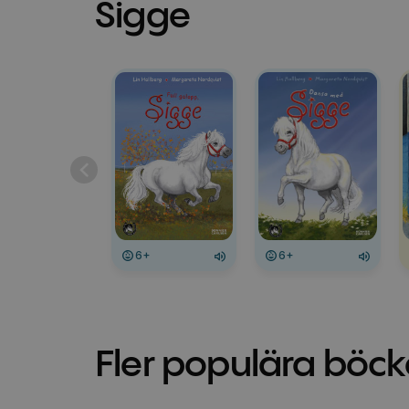
Sigge
6+
6+
Fler populära böck