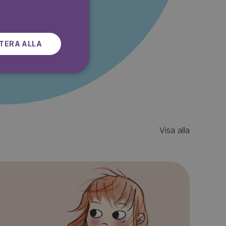
SWEDISH
r gratis
TERA ALLA
Visa alla