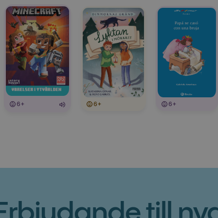
6+
6+
6+
Erbjudande till ny