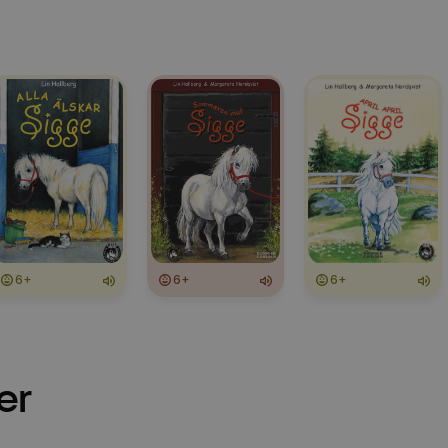
6+
6+
6+
er