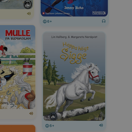
6+
6+