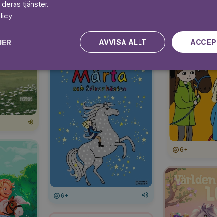
 deras tjänster.
licy
6+
JER
AVVISA ALLT
ACCEP
6+
6+