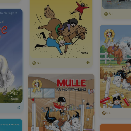
6+
6+
3+