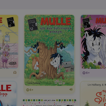
6+
6+