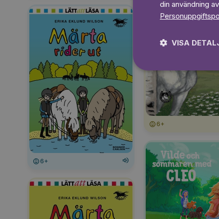
din användning av
Personuppgiftspo
VISA DETAL
6+
6+