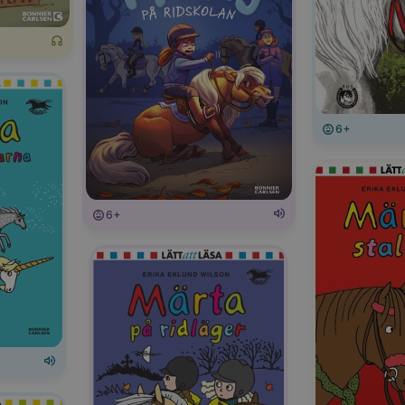
6+
6+