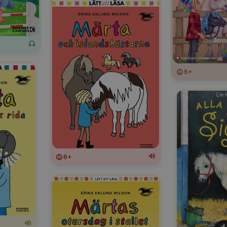
6+
6+