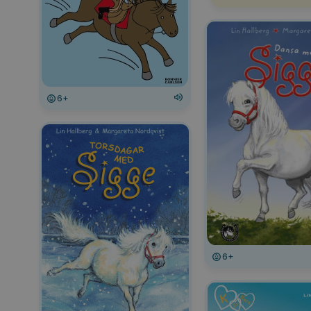
6+
6+