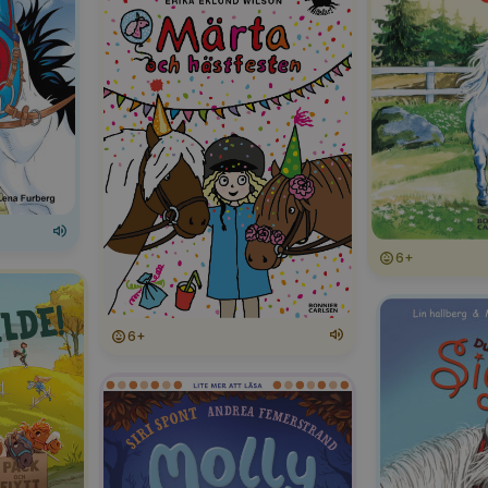
6+
6+