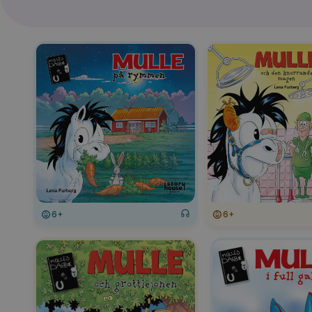
6+
6+