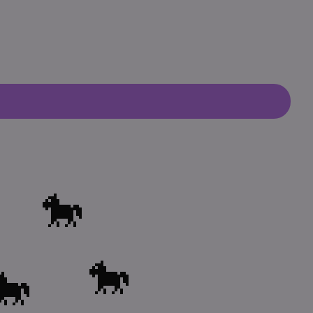
🐎
🐎
🐎