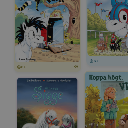
6+
6+