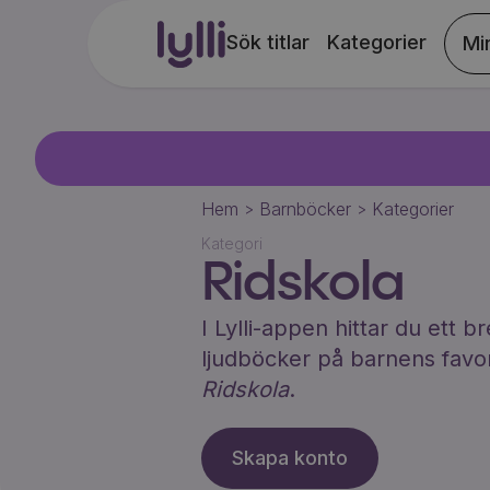
Sök titlar
Kategorier
Mi
Hem
Barnböcker
Kategorier
>
>
Kategori
Ridskola
I Lylli-appen hittar du ett 
ljudböcker på barnens favo
Ridskola
.
Skapa konto