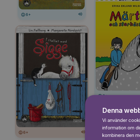
6+
6+
Denna webb
Vi använder cookie
information om d
6+
kombinera den med