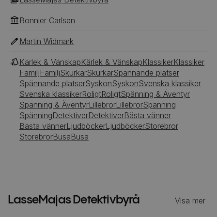
Bonnier Carlsen
Martin Widmark
Kärlek & Vänskap
Kärlek & Vänskap
Klassiker
Klassiker
Familj
Familj
Skurkar
Skurkar
Spännande platser
Spännande platser
Syskon
Syskon
Svenska klassiker
Svenska klassiker
Roligt
Roligt
Spänning & Äventyr
Spänning & Äventyr
Lillebror
Lillebror
Spänning
Spänning
Detektiver
Detektiver
Bästa vänner
Bästa vänner
Ljudböcker
Ljudböcker
Storebror
Storebror
Busa
Busa
LasseMajas Detektivbyrå
Visa mer