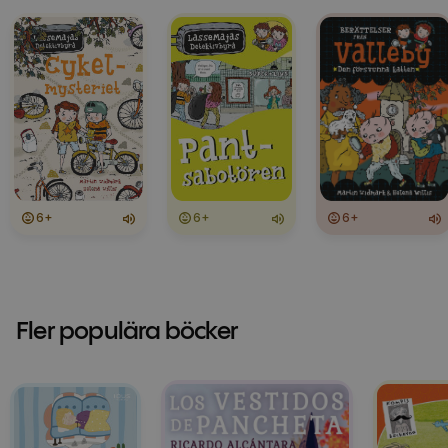
6+
6+
6+
Fler populära böcker