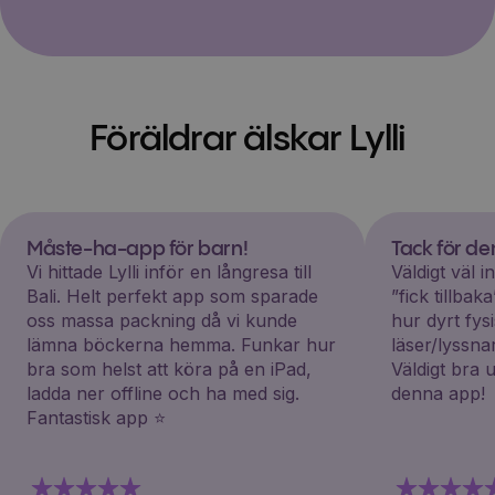
Föräldrar älskar Lylli
Måste-ha-app för barn!
Tack för d
Vi hittade Lylli inför en långresa till
Väldigt väl 
Bali. Helt perfekt app som sparade
”fick tillba
oss massa packning då vi kunde
hur dyrt fys
lämna böckerna hemma. Funkar hur
läser/lyssna
bra som helst att köra på en iPad,
Väldigt bra 
ladda ner offline och ha med sig.
denna app!
Fantastisk app ⭐️