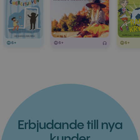
6+
6+
6+
Erbjudande till nya
kunder