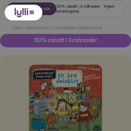
30% rabatt i 2 månader. Ingen
Starta erbjudande
bindningstid.
Hem
Barnböcker
LasseMajas Detektivbyrå
50% rabatt i 3 månader