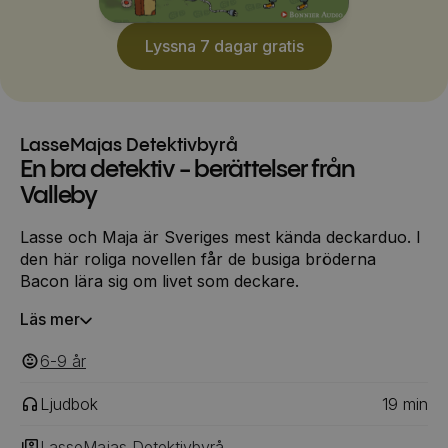
Lyssna 7 dagar gratis
LasseMajas Detektivbyrå
En bra detektiv - berättelser från
Valleby
Lasse och Maja är Sveriges mest kända deckarduo. I
den här roliga novellen får de busiga bröderna
Bacon lära sig om livet som deckare.
Läs mer
6-9
‎‎ år
Ljudbok
19
min
LasseMajas Detektivbyrå