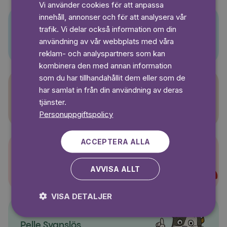
Vi använder cookies för att anpassa
GERMAN
innehåll, annonser och för att analysera vår
SWEDISH
trafik. Vi delar också information om din
Pino
användning av vår webbplats med våra
reklam- och analyspartners som kan
kombinera den med annan information
som du har tillhandahållit dem eller som de
har samlat in från din användning av deras
Sagasagor
tjänster.
Personuppgiftspolicy
ACCEPTERA ALLA
Super-Charlie
AVVISA ALLT
VISA DETALJER
Pelle Svanslös