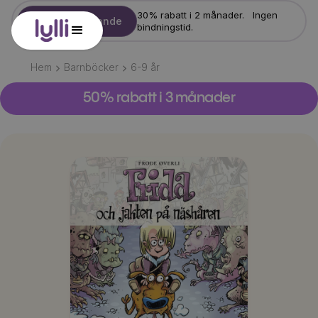
30% rabatt i 2 månader. Ingen
Starta erbjudande
bindningstid.
Hem
Barnböcker
6-9
år
50% rabatt i 3 månader