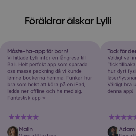
Föräldrar älskar Lylli
Måste-ha-app för barn!
Tack för d
Vi hittade Lylli inför en långresa till
Väldigt väl 
Bali. Helt perfekt app som sparade
”fick tillba
oss massa packning då vi kunde
hur dyrt fys
lämna böckerna hemma. Funkar hur
läser/lyssna
bra som helst att köra på en iPad,
Väldigt bra 
ladda ner offline och ha med sig.
denna app!
Fantastisk app ⭐️
Malin
Adam
Mamma till tre barn
Pappa til