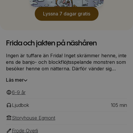
Lyssna 7 dagar gratis
Frida och jakten på näshåren
Ingen är tuffare än Frida! Inget skrämmer henne, inte
ens de banjo- och blockflöjtsspelande monstren som
besöker henne om nätterna. Därför vänder sig
monstren till Frida när deras land är fångat i en evig
Läs mer
vinter och behöver räddas.
6-9
‎‎ år
Ljudbok
105
min
Storyhouse Egmont
Frode Overli