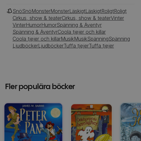
Snö
Snö
Monster
Monster
Läskigt
Läskigt
Roligt
Roligt
Cirkus, show & teater
Cirkus, show & teater
Vinter
Vinter
Humor
Humor
Spänning & Äventyr
Spänning & Äventyr
Coola tjejer och killar
Coola tjejer och killar
Musik
Musik
Spänning
Spänning
Ljudböcker
Ljudböcker
Tuffa tjejer
Tuffa tjejer
Fler populära böcker