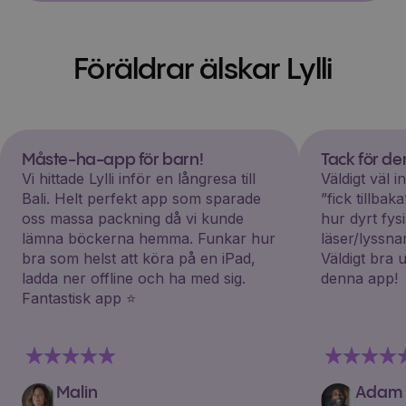
Föräldrar älskar Lylli
Måste-ha-app för barn!
Tack för d
Vi hittade Lylli inför en långresa till
Väldigt väl 
Bali. Helt perfekt app som sparade
”fick tillba
oss massa packning då vi kunde
hur dyrt fys
lämna böckerna hemma. Funkar hur
läser/lyssna
bra som helst att köra på en iPad,
Väldigt bra 
ladda ner offline och ha med sig.
denna app!
Fantastisk app ⭐️
Malin
Adam