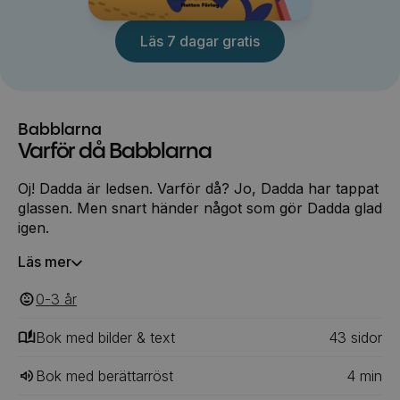
Läs 7 dagar gratis
Babblarna
Varför då Babblarna
Oj! Dadda är ledsen. Varför då? Jo, Dadda har tappat
glassen. Men snart händer något som gör Dadda glad
igen.
Läs mer
0-3
‎‎ år
Bok med bilder & text
43
‎‎ sidor
Bok med berättarröst
4
min