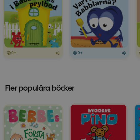
0+
0+
Fler populära böcker