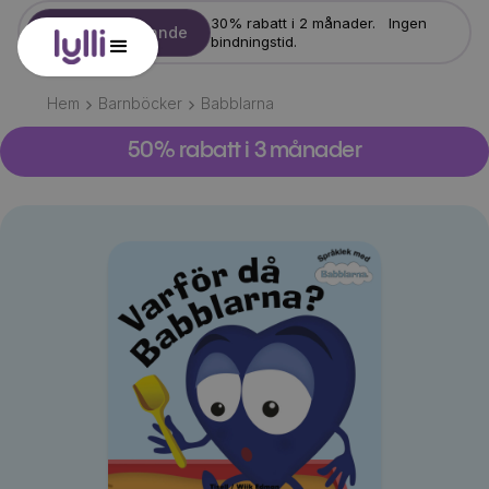
30% rabatt i 2 månader. Ingen
Starta erbjudande
bindningstid.
Hem
Barnböcker
Babblarna
50% rabatt i 3 månader