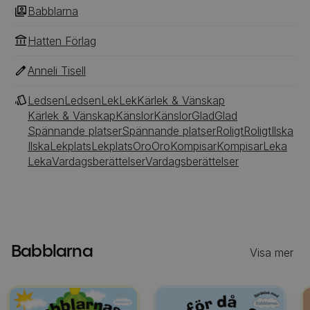
Babblarna
Hatten Förlag
Anneli Tisell
Ledsen
Ledsen
Lek
Lek
Kärlek & Vänskap
Kärlek & Vänskap
Känslor
Känslor
Glad
Glad
Spännande platser
Spännande platser
Roligt
Roligt
Ilska
Ilska
Lekplats
Lekplats
Oro
Oro
Kompisar
Kompisar
Leka
Leka
Vardagsberättelser
Vardagsberättelser
Babblarna
Visa mer