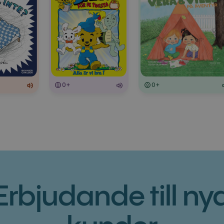
0+
0+
Erbjudande till ny