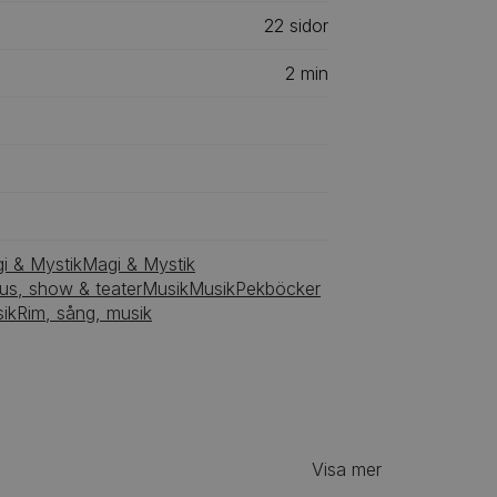
22
‎‎ sidor
2
min
i & Mystik
Magi & Mystik
kus, show & teater
Musik
Musik
Pekböcker
ik
Rim, sång, musik
Visa mer