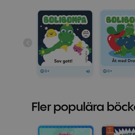
0+
0+
Fler populära böck