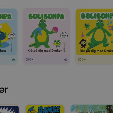
0+
0+
er