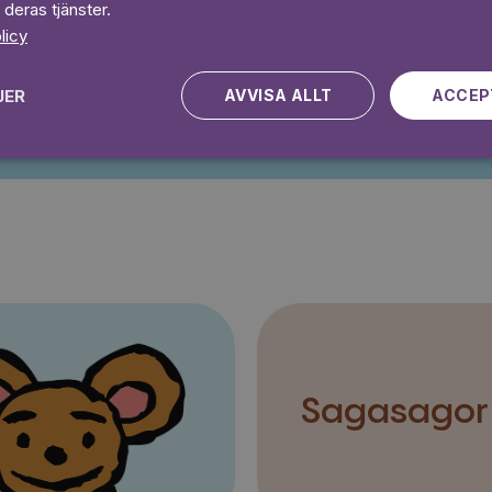
 deras tjänster.
licy
Kampanjen gäller nya kunder fram till och med 2026-08-24
JER
AVVISA ALLT
ACCEP
Sagasagor