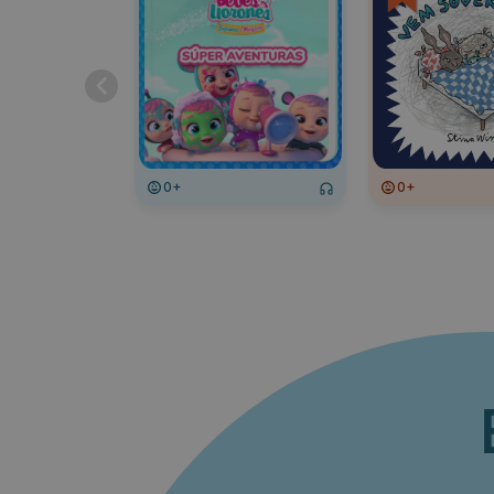
0+
0+