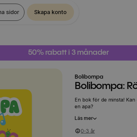
na sidor
Skapa konto
50% rabatt i 3 månader
Bolibompa
Bolibompa: Rö
En bok för de minsta! Kan
en apa?
Läs mer
0-3
‎‎ år