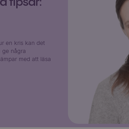
 tipsar:
r en kris kan det
g ge några
ämpar med att läsa