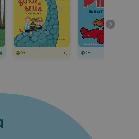
0+
0+
a