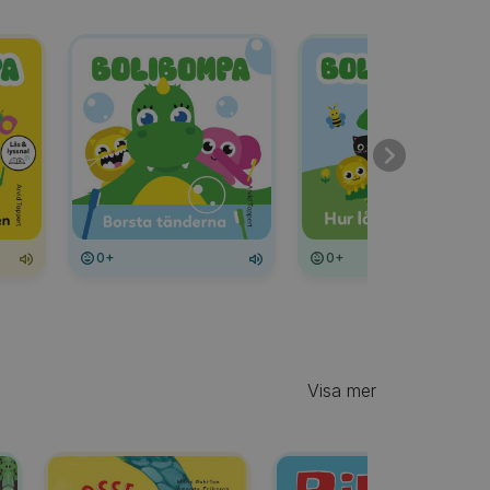
0+
0+
Visa mer