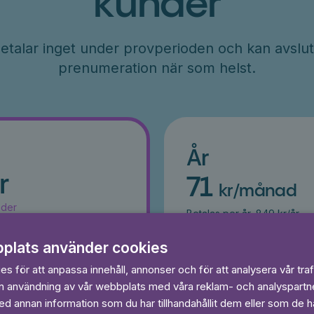
kunder
etalar inget under provperioden och kan avslut
prenumeration när som helst.
År
r
71
kr/månad
ader
Betalas per år, 849 kr/år
s
Prova 7 dagar gratis
egränsat
Läs och lyssna obegränsat
plats använder cookies
Ingen bindningstid
s för att anpassa innehåll, annonser och för att analysera vår traf
in användning av vår webbplats med våra reklam- och analyspart
 dagar gratis
Prova 7 daga
 annan information som du har tillhandahållit dem eller som de ha