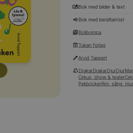
Bok med bilder & text
Bok med berättarröst
Bolibompa
Tukan förlag
Arvid Tappert
Drakar
Drakar
Djur
Djur
Mag
Cirkus, show & teater
Cir
Pekböcker
Rim, sång, mus