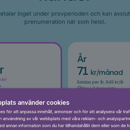
etalar inget under provperioden och kan avslut
prenumeration när som helst.
År
r
71
kr/månad
ader
Betalas per år, 849 kr/år
s
Prova 7 dagar gratis
egränsat
Läs och lyssna obegränsat
Ingen bindningstid
plats använder cookies
s för att anpassa innehåll, annonser och för att analysera vår traf
 dagar gratis
Prova 7 daga
in användning av vår webbplats med våra reklam- och analyspart
 annan information som du har tillhandahållit dem eller som de ha