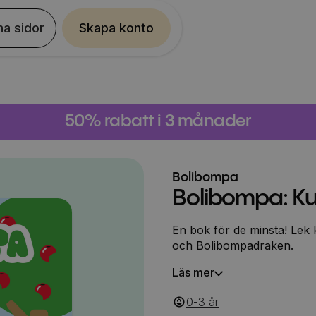
na sidor
Skapa konto
50% rabatt i 3 månader
Bolibompa
Bolibompa: 
En bok för de minsta! Lek
och Bolibompadraken.
Läs mer
0-3
‎‎ år