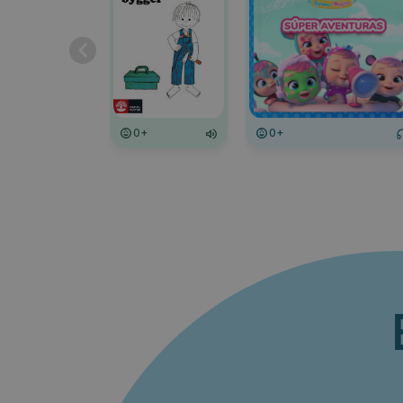
0+
0+