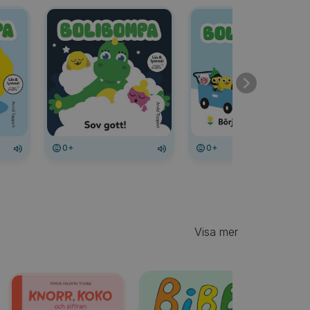
0+
0+
Visa mer