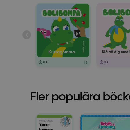
0+
0+
Fler populära böck