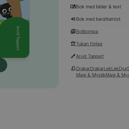
Bok med bilder & text
Bok med berättarröst
Bolibompa
Tukan förlag
Arvid Tappert
Drakar
Drakar
Lek
Lek
Djur
Magi & Mystik
Magi & Mys