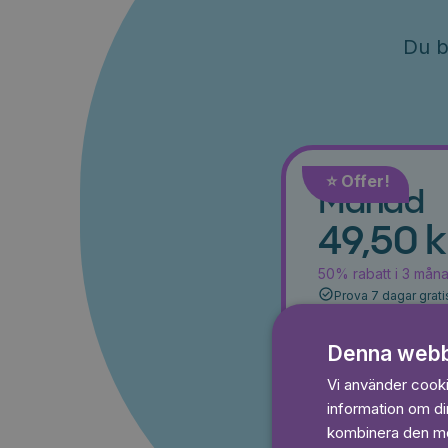
Du b
⭐️ Offer!
Månad
49,50 k
50% rabatt i 3 mån
Prova 7 dagar grati
Läs och lyssna ob
Ingen bindningstid
Denna webb
Vi använder cookie
Prova 7
information om d
kombinera den med