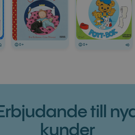
0+
0+
Erbjudande till ny
kunder