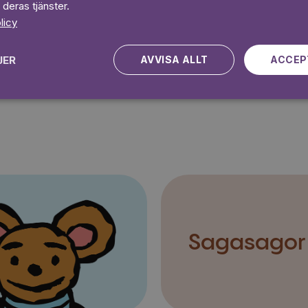
 deras tjänster.
licy
Kampanjen gäller nya kunder fram till och med 2026-08-24
JER
AVVISA ALLT
ACCEP
Sagasagor