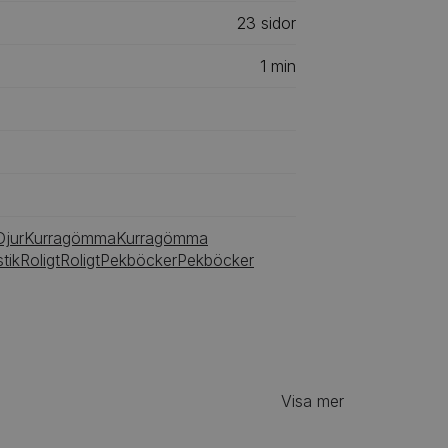
23
‎‎ sidor
1
min
Djur
Kurragömma
Kurragömma
tik
Roligt
Roligt
Pekböcker
Pekböcker
Visa mer