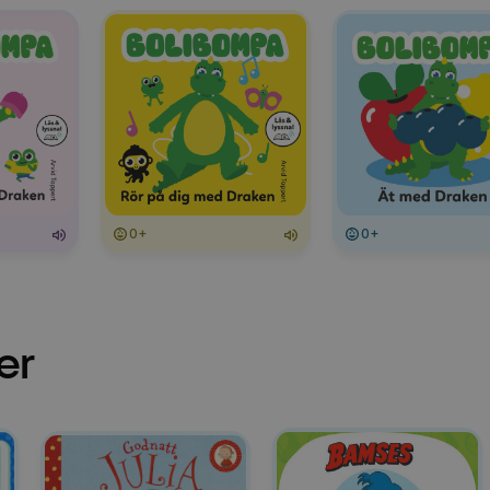
0+
0+
er