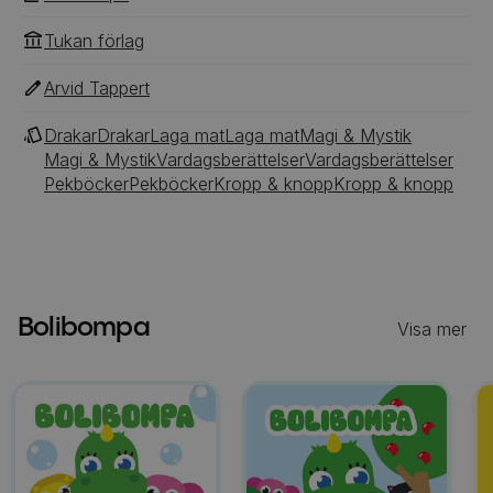
Tukan förlag
Arvid Tappert
Drakar
Drakar
Laga mat
Laga mat
Magi & Mystik
Magi & Mystik
Vardagsberättelser
Vardagsberättelser
Pekböcker
Pekböcker
Kropp & knopp
Kropp & knopp
Bolibompa
Visa mer