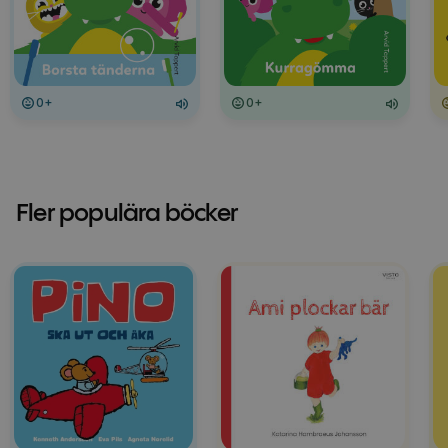
0+
0+
Fler populära böcker