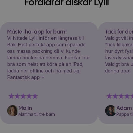
Föräldrar älskar Lylli
Måste-ha-app för barn!
Tack för d
Vi hittade Lylli inför en långresa till
Väldigt väl 
Bali. Helt perfekt app som sparade
”fick tillba
oss massa packning då vi kunde
hur dyrt fys
lämna böckerna hemma. Funkar hur
läser/lyssna
bra som helst att köra på en iPad,
Väldigt bra 
ladda ner offline och ha med sig.
denna app!
Fantastisk app ⭐️
Malin
Adam
Mamma till tre barn
Pappa til