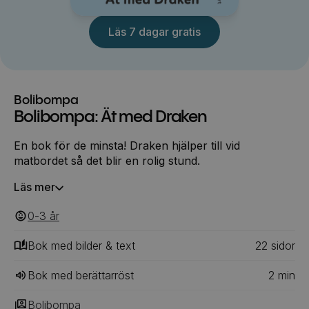
Läs 7 dagar gratis
Bolibompa
Bolibompa: Ät med Draken
En bok för de minsta! Draken hjälper till vid
matbordet så det blir en rolig stund.
Läs mer
0-3
‎‎ år
Bok med bilder & text
22
‎‎ sidor
Bok med berättarröst
2
min
Bolibompa