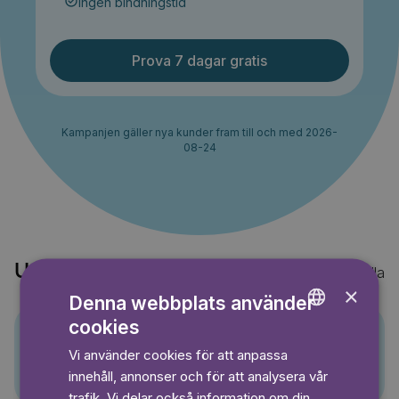
Ingen bindningstid
Prova 7 dagar gratis
Kampanjen gäller nya kunder fram till och med 2026-
08-24
Upptäck också
Visa alla
×
Denna webbplats använder
cookies
ENGLISH
Vi använder cookies för att anpassa
Pino
GERMAN
innehåll, annonser och för att analysera vår
SWEDISH
trafik. Vi delar också information om din