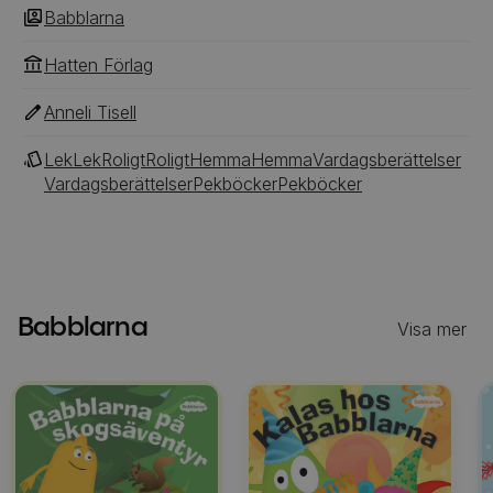
Babblarna
Hatten Förlag
Anneli Tisell
Lek
Lek
Roligt
Roligt
Hemma
Hemma
Vardagsberättelser
Vardagsberättelser
Pekböcker
Pekböcker
Babblarna
Visa mer