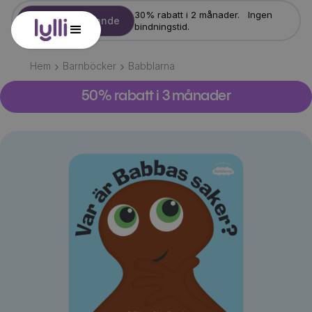
30% rabatt i 2 månader. Ingen
Starta erbjudande
bindningstid.
Hem
Barnböcker
Babblarna
50% rabatt i 3 månader