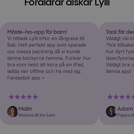
Föräldrar älskar Lylli
Måste-ha-app för barn!
Tack för d
Vi hittade Lylli inför en långresa till
Väldigt väl 
Bali. Helt perfekt app som sparade
”fick tillba
oss massa packning då vi kunde
hur dyrt fys
lämna böckerna hemma. Funkar hur
läser/lyssna
bra som helst att köra på en iPad,
Väldigt bra 
ladda ner offline och ha med sig.
denna app!
Fantastisk app ⭐️
Malin
Adam
Mamma till tre barn
Pappa til