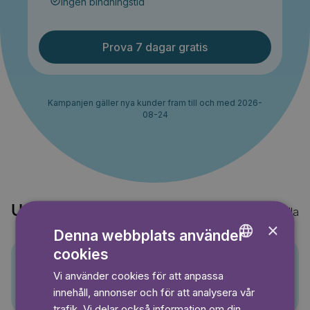
Ingen bindningstid
Prova 7 dagar gratis
Kampanjen gäller nya kunder fram till och med 2026-
08-24
Upptäck också
Visa alla
×
Denna webbplats använder
cookies
ENGLISH
Vi använder cookies för att anpassa
Pino
GERMAN
innehåll, annonser och för att analysera vår
SWEDISH
trafik. Vi delar också information om din