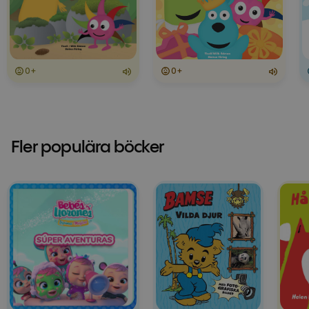
0+
0+
Fler populära böcker