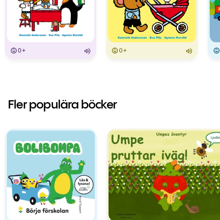
0+
0+
Fler populära böcker