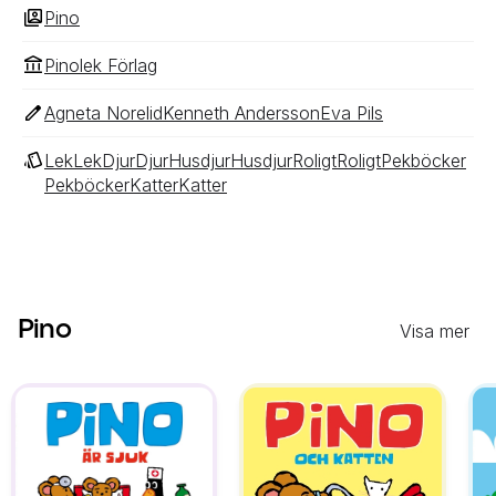
Pino
Pinolek Förlag
Agneta Norelid
Kenneth Andersson
Eva Pils
Lek
Lek
Djur
Djur
Husdjur
Husdjur
Roligt
Roligt
Pekböcker
Pekböcker
Katter
Katter
Pino
Visa mer