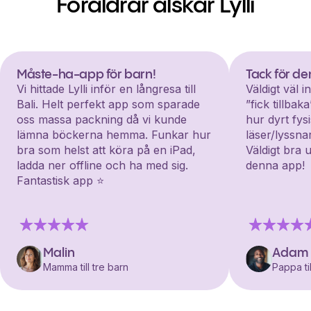
Föräldrar älskar Lylli
Måste-ha-app för barn!
Tack för d
Vi hittade Lylli inför en långresa till
Väldigt väl 
Bali. Helt perfekt app som sparade
”fick tillba
oss massa packning då vi kunde
hur dyrt fys
lämna böckerna hemma. Funkar hur
läser/lyssna
bra som helst att köra på en iPad,
Väldigt bra 
ladda ner offline och ha med sig.
denna app!
Fantastisk app ⭐️
Malin
Adam
Mamma till tre barn
Pappa til