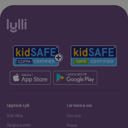
30% rabatt i 2 månader. Ingen
Starta erbjudande
bindningstid.
Upptäck Lylli
Lär känna oss
Sök titlar
Om oss
Skapa konto
Press