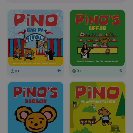
0+
0+