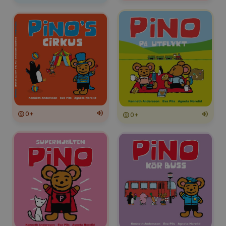
0+
0+