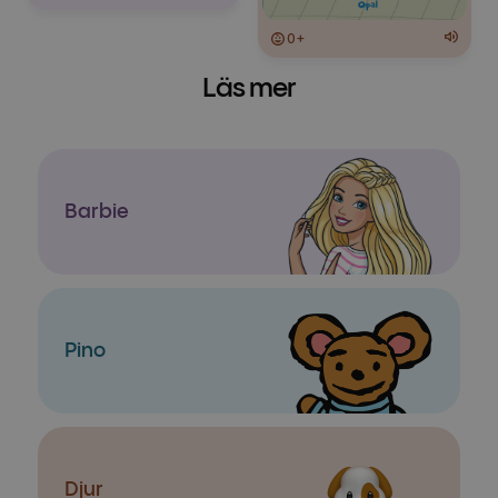
0+
Läs mer
Barbie
Pino
Djur