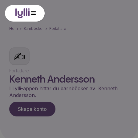
Hem
>
Barnböcker
>
Författare
✍️
Författare
Kenneth Andersson
I Lylli-appen hittar du barnböcker av
Kenneth
Andersson
.
Skapa konto