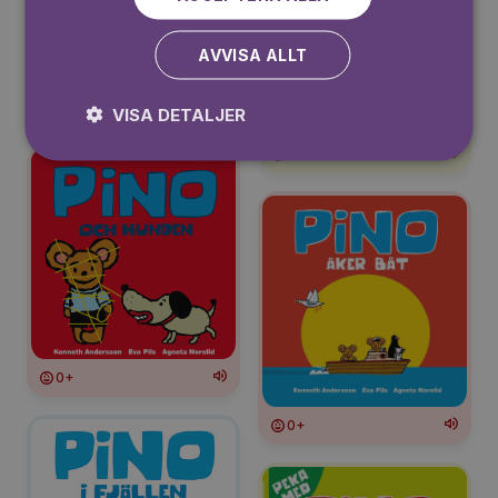
AVVISA ALLT
0+
VISA DETALJER
0+
0+
0+