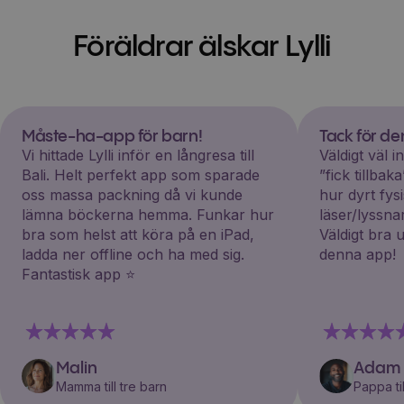
Föräldrar älskar Lylli
Måste-ha-app för barn!
Tack för d
Vi hittade Lylli inför en långresa till
Väldigt väl 
Bali. Helt perfekt app som sparade
”fick tillba
oss massa packning då vi kunde
hur dyrt fys
lämna böckerna hemma. Funkar hur
läser/lyssna
bra som helst att köra på en iPad,
Väldigt bra 
ladda ner offline och ha med sig.
denna app!
Fantastisk app ⭐️
Malin
Adam
Mamma till tre barn
Pappa til