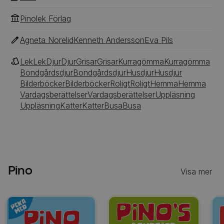
Pinolek Förlag
Agneta Norelid
Kenneth Andersson
Eva Pils
Lek
Lek
Djur
Djur
Grisar
Grisar
Kurragömma
Kurragömma
Bondgårdsdjur
Bondgårdsdjur
Husdjur
Husdjur
Bilderböcker
Bilderböcker
Roligt
Roligt
Hemma
Hemma
Vardagsberättelser
Vardagsberättelser
Uppläsning
Uppläsning
Katter
Katter
Busa
Busa
Pino
Visa mer