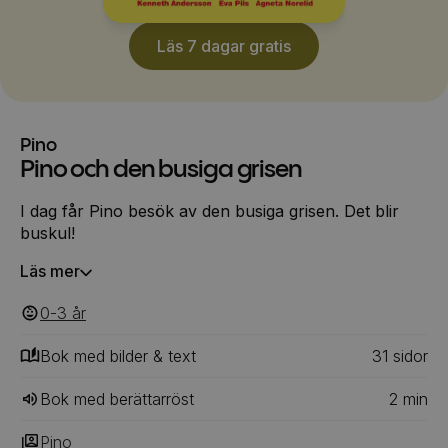
Läs 7 dagar gratis
Pino
Pino och den busiga grisen
I dag får Pino besök av den busiga grisen. Det blir
buskul!
Läs mer
0-3
‎‎ år
Bok med bilder & text
31
‎‎ sidor
Bok med berättarröst
2
min
Pino