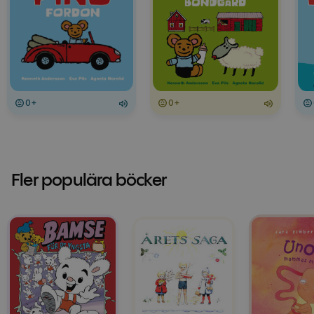
0+
0+
Fler populära böcker