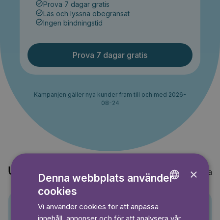
Prova 7 dagar gratis
Läs och lyssna obegränsat
Ingen bindningstid
Prova 7 dagar gratis
Kampanjen gäller nya kunder fram till och med 2026-
08-24
Upptäck också
×
Visa alla
Denna webbplats använder
cookies
ENGLISH
Vi använder cookies för att anpassa
GERMAN
Pino
innehåll, annonser och för att analysera vår