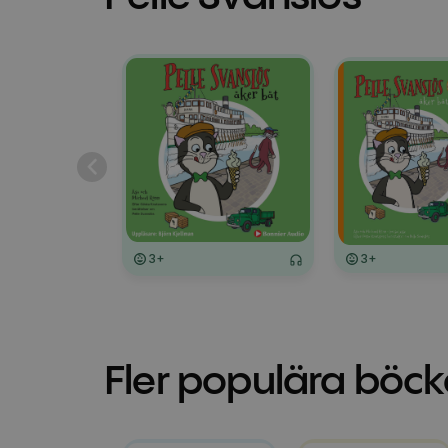
3+
3+
Fler populära böck