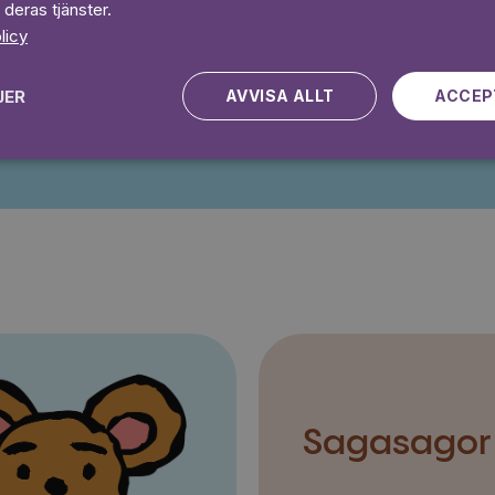
Prova 7 daga
 deras tjänster.
licy
JER
AVVISA ALLT
ACCEP
Kampanjen gäller nya kunder fram till och med 2026-08-24
Sagasagor