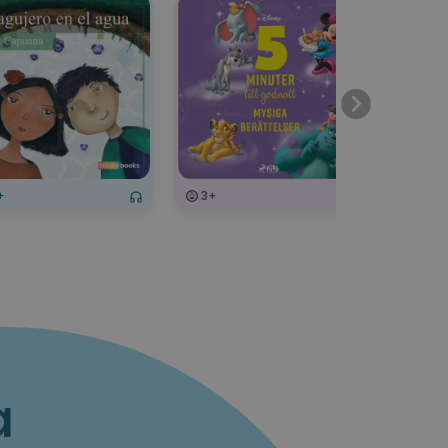
+
3+
3+
a