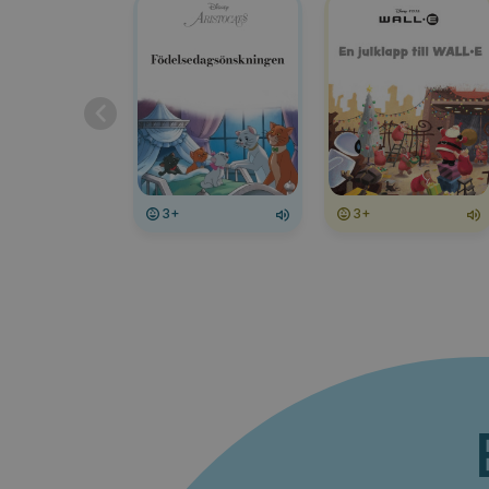
3+
3+