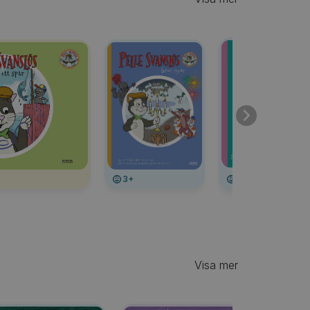
3+
3+
Visa mer