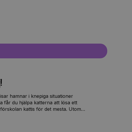
!
sar hamnar i knepiga situationer
 får du hjälpa katterna att lösa ett
 förskolan kattis för det mesta. Utom
 klappa hennes päls, klä ut henne och
r inte säga ifrån, så hon gömmer sig
rar alla var Fridolfina har tagit vägen.