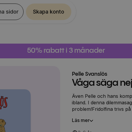
na sidor
Skapa konto
50% rabatt i 3 månader
Pelle Svanslös
Våga säga nej
Även Pelle och hans kompi
ibland. I denna dilemmasaga
problem!Fridolfina trivs på
när de andra katterna vill
Läs mer
ta på henne. Men hon våga
inne på toaletten. Snart und