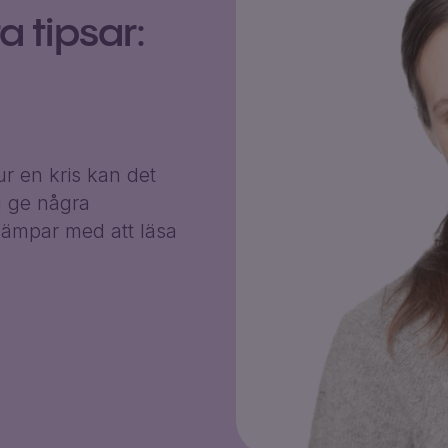
 tipsar:
r en kris kan det
g ge några
ämpar med att läsa