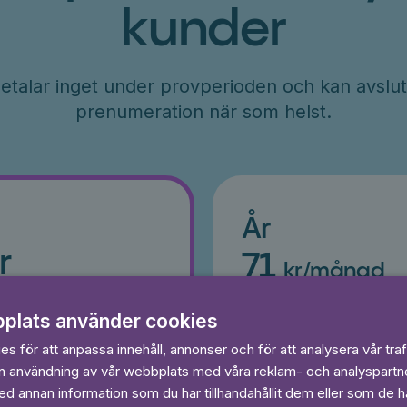
kunder
etalar inget under provperioden och kan avslut
prenumeration när som helst.
År
r
71
kr/månad
ader
Betalas per år, 849 kr/år
s
plats använder cookies
Prova 7 dagar gratis
egränsat
Läs och lyssna obegränsat
s för att anpassa innehåll, annonser och för att analysera vår traf
Ingen bindningstid
in användning av vår webbplats med våra reklam- och analyspart
 annan information som du har tillhandahållit dem eller som de ha
 dagar gratis