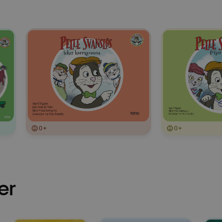
0+
0+
er