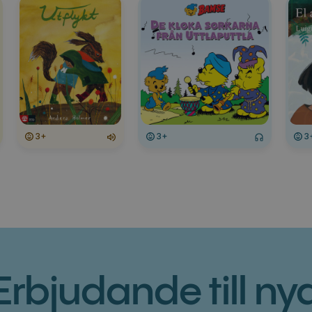
3+
3+
3
Erbjudande till ny