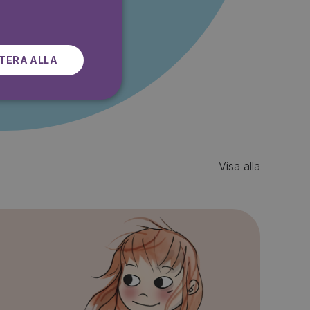
SWEDISH
r gratis
TERA ALLA
Visa alla