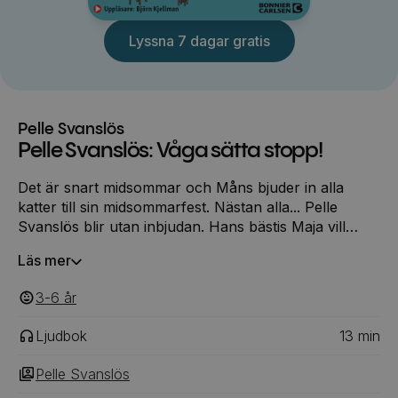
Lyssna 7 dagar gratis
Pelle Svanslös
Pelle Svanslös: Våga sätta stopp!
Det är snart midsommar och Måns bjuder in alla
katter till sin midsommarfest. Nästan alla... Pelle
Svanslös blir utan inbjudan. Hans bästis Maja vill
gärna gå på festen, men är det schysst mot Pelle att
Läs mer
fira midsommar utan honom? Vad tycker du att Maja
borde göra?
3-6
‎‎ år
Ljudbok
13
min
Pelle Svanslös