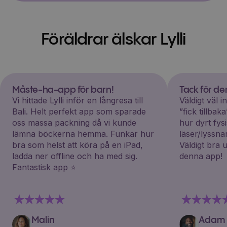
Föräldrar älskar Lylli
Måste-ha-app för barn!
Tack för d
Vi hittade Lylli inför en långresa till
Väldigt väl 
Bali. Helt perfekt app som sparade
”fick tillba
oss massa packning då vi kunde
hur dyrt fys
lämna böckerna hemma. Funkar hur
läser/lyssna
bra som helst att köra på en iPad,
Väldigt bra 
ladda ner offline och ha med sig.
denna app!
Fantastisk app ⭐️
Malin
Adam