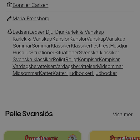
Bonnier Carlsen
Maria Frensborg
Ledsen
Ledsen
Djur
Djur
Kärlek & Vänskap
Kärlek & Vänskap
Känslor
Känslor
Vänskap
Vänskap
Sommar
Sommar
Klassiker
Klassiker
Fest
Fest
Husdjur
Husdjur
Situationer
Situationer
Svenska klassiker
Svenska klassiker
Roligt
Roligt
Kompisar
Kompisar
Vardagsberättelser
Vardagsberättelser
Midsommar
Midsommar
Katter
Katter
Ljudböcker
Ljudböcker
Pelle Svanslös
Visa mer