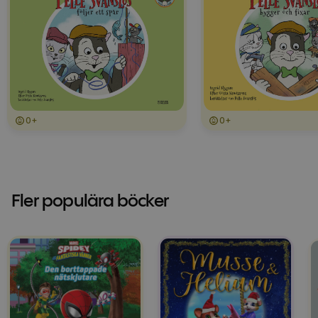
0+
0+
Fler populära böcker