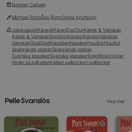
Bonnier Carlsen
Michael Rönn
Åsa Rönn
Gösta Knutsson
Juligt
Juligt
Affären
Affären
Djur
Djur
Kärlek & Vänskap
Kärlek & Vänskap
Snö
Snö
Känslor
Känslor
Vänskap
Vänskap
Glad
Glad
Klassiker
Klassiker
Husdjur
Husdjur
Spännande platser
Spännande platser
Svenska klassiker
Svenska klassiker
Roligt
Roligt
Vinter
Vinter
Jul
Jul
Katter
Katter
Ljudböcker
Ljudböcker
Pelle Svanslös
Visa mer