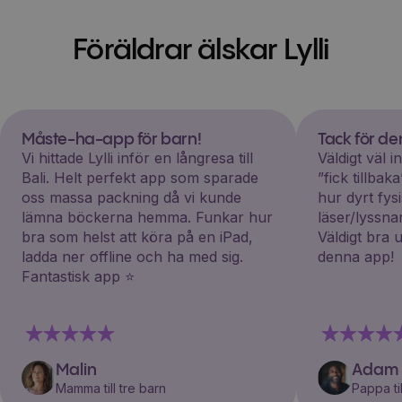
Föräldrar älskar Lylli
Måste-ha-app för barn!
Tack för d
Vi hittade Lylli inför en långresa till
Väldigt väl 
Bali. Helt perfekt app som sparade
”fick tillba
oss massa packning då vi kunde
hur dyrt fys
lämna böckerna hemma. Funkar hur
läser/lyssna
bra som helst att köra på en iPad,
Väldigt bra 
ladda ner offline och ha med sig.
denna app!
Fantastisk app ⭐️
Malin
Adam
Mamma till tre barn
Pappa til