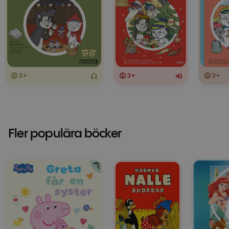
3+
3+
3+
Fler populära böcker