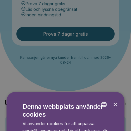
Prova 7 dagar gratis
Läs och lyssna obegränsat
Ingen bindningstid
Prova 7 dagar gratis
Kampanjen gäller nya kunder fram till och med 2026-
08-24
×
Upptäck också
Visa alla
Denna webbplats använder
cookies
ENGLISH
Vi använder cookies för att anpassa
GERMAN
innehåll, annonser och för att analysera vår
Pino