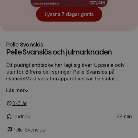
Lyssna 7 dagar gratis
Pelle Svanslös
Pelle Svanslös och julmarknaden
Ett pudrigt snötäcke har lagt sig över Uppsala och
utanför Biffens deli springer Pelle Svanslös på
GammelMaja vars hörapparat verkar ha slutat
fungera! Stackars GammelMaja hör knappt
Läs mer
någonting! Pelle och de andra kattvännerna
bestämmer sig för att ordna en julmarknad och köpa
3-6
‎‎ år
en ny hörapparat för vinsten. Men när det plötsligt
börjar regna är marknaden hotad och dessutom
Ljudbok
28
min
verkar Måns ha andra planer för julen ...
Pelle Svanslös