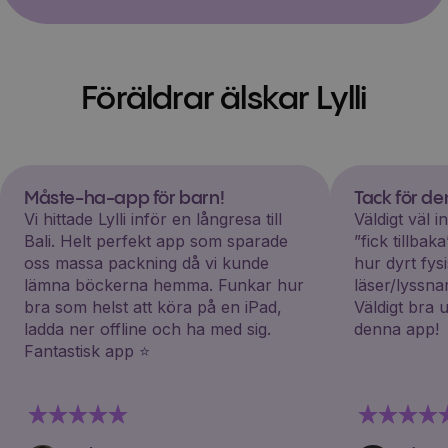
Föräldrar älskar Lylli
Måste-ha-app för barn!
Tack för d
Vi hittade Lylli inför en långresa till
Väldigt väl 
Bali. Helt perfekt app som sparade
”fick tillba
oss massa packning då vi kunde
hur dyrt fys
lämna böckerna hemma. Funkar hur
läser/lyssna
bra som helst att köra på en iPad,
Väldigt bra 
ladda ner offline och ha med sig.
denna app!
Fantastisk app ⭐️