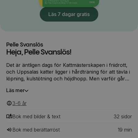
Läs 7 dagar gratis
Pelle Svanslös
Heja, Pelle Svanslös!
Det är äntligen dags för Kattmästerskapen i friidrott,
och Uppsalas katter ligger i hårdträning för att tävla i
löpning, kulstötning och höjdhopp. Men varför går
det så dåligt för Pelle Svanslös? Måns och hans
Läs mer
elake kusin Konrad arrangerar Kattmästerskapen
och tar en saftig anmälningsavgift. Måns vinner
3-6
‎‎ år
nästan varenda gren när Maja skadar tassen, Biffen
trillar omkull, och Pelle inte klarar att stöta sin
Bok med bilder & text
32
‎‎ sidor
misstänkt tunga kula. Men när det är dags för löpning
visar det sig att det inte är så dumt att vara svanslös.
Bok med berättarröst
19
min
Och att ha vänner som alltid ställer upp.