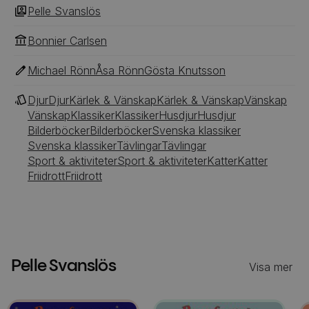
Pelle Svanslös
Bonnier Carlsen
Michael Rönn
Åsa Rönn
Gösta Knutsson
Djur
Djur
Kärlek & Vänskap
Kärlek & Vänskap
Vänskap
Vänskap
Klassiker
Klassiker
Husdjur
Husdjur
Bilderböcker
Bilderböcker
Svenska klassiker
Svenska klassiker
Tävlingar
Tävlingar
Sport & aktiviteter
Sport & aktiviteter
Katter
Katter
Friidrott
Friidrott
Pelle Svanslös
Visa mer