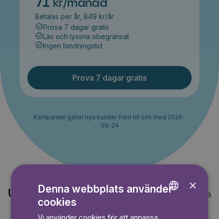
71
kr/månad
Betalas per år, 849 kr/år
Prova 7 dagar gratis
Läs och lyssna obegränsat
Ingen bindningstid
Prova 7 dagar gratis
Kampanjen gäller nya kunder fram till och med 2026-
08-24
×
Denna webbplats använder
Upptäck också
Visa alla
cookies
ENGLISH
Vi använder cookies för att anpassa