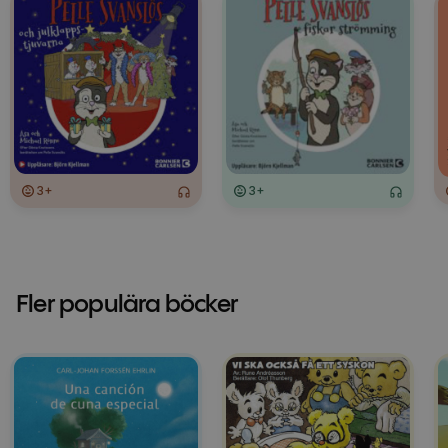
3+
3+
Fler populära böcker