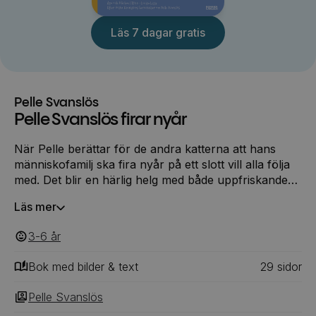
Läs 7 dagar gratis
Pelle Svanslös
Pelle Svanslös firar nyår
När Pelle berättar för de andra katterna att hans
människofamilj ska fira nyår på ett slott vill alla följa
med. Det blir en härlig helg med både uppfriskande
kallbad och mys framför brasan. Men när katterna
Läs mer
ska tävla på slottets kägelbana verkar det inte gå helt
schysst till. Och det sägs dessutom att det finnas ett
3-6
‎‎ år
spöke på slottet som inte gillar fusk ... En ny härlig
berättelse om Pelle Svanslös, återberättad för
Bok med bilder & text
29
‎‎ sidor
dagens barn av Åsa och Michael Rönn och
illustrerad av Lovisa Lesse.
Pelle Svanslös