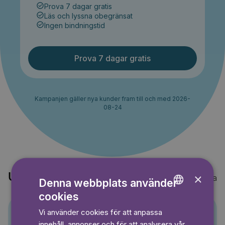
Prova 7 dagar gratis
Läs och lyssna obegränsat
Ingen bindningstid
Prova 7 dagar gratis
Kampanjen gäller nya kunder fram till och med 2026-
08-24
×
Upptäck också
Visa alla
Denna webbplats använder
cookies
ENGLISH
Vi använder cookies för att anpassa
GERMAN
innehåll, annonser och för att analysera vår
Pino