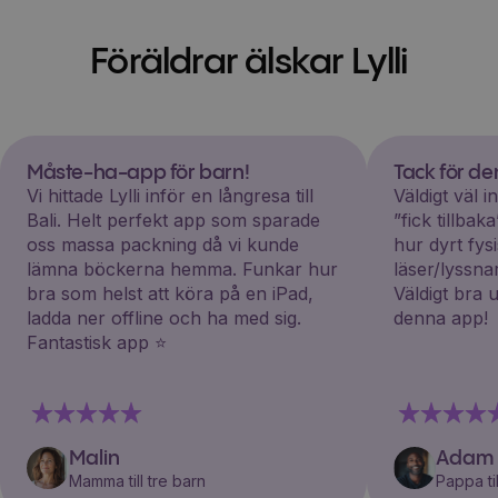
Föräldrar älskar Lylli
Måste-ha-app för barn!
Tack för d
Vi hittade Lylli inför en långresa till
Väldigt väl 
Bali. Helt perfekt app som sparade
”fick tillba
oss massa packning då vi kunde
hur dyrt fys
lämna böckerna hemma. Funkar hur
läser/lyssna
bra som helst att köra på en iPad,
Väldigt bra 
ladda ner offline och ha med sig.
denna app!
Fantastisk app ⭐️
Malin
Adam
Mamma till tre barn
Pappa til