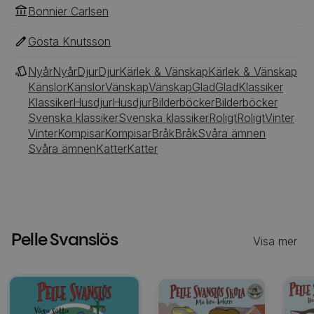
Bonnier Carlsen
Gösta Knutsson
Nyår
Nyår
Djur
Djur
Kärlek & Vänskap
Kärlek & Vänskap
Känslor
Känslor
Vänskap
Vänskap
Glad
Glad
Klassiker
Klassiker
Husdjur
Husdjur
Bilderböcker
Bilderböcker
Svenska klassiker
Svenska klassiker
Roligt
Roligt
Vinter
Vinter
Kompisar
Kompisar
Bråk
Bråk
Svåra ämnen
Svåra ämnen
Katter
Katter
Pelle Svanslös
Visa mer