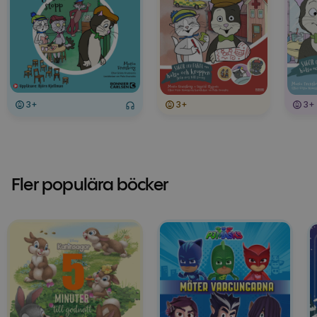
3+
3+
3+
Fler populära böcker