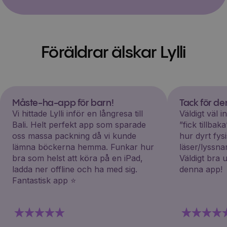
Föräldrar älskar Lylli
Måste-ha-app för barn!
Tack för d
Vi hittade Lylli inför en långresa till
Väldigt väl 
Bali. Helt perfekt app som sparade
”fick tillba
oss massa packning då vi kunde
hur dyrt fys
lämna böckerna hemma. Funkar hur
läser/lyssna
bra som helst att köra på en iPad,
Väldigt bra 
ladda ner offline och ha med sig.
denna app!
Fantastisk app ⭐️