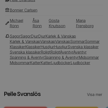
Bonnier Carlsen
Michael
Åsa
Gösta
Maria
Rönn
Rönn
Knutsson
Frensborg
Sagor
Sagor
Djur
Djur
Kärlek & Vänskap
Kärlek & Vänskap
Vänskap
Vänskap
Sommar
Sommar
Klassiker
Klassiker
Husdjur
Husdjur
Svenska klassiker
Svenska klassiker
Roligt
Roligt
Äventyr
Äventyr
Spänning & Äventyr
Spänning & Äventyr
Midsommar
Midsommar
Katter
Katter
Ljudböcker
Ljudböcker
Pelle Svanslös
Visa mer