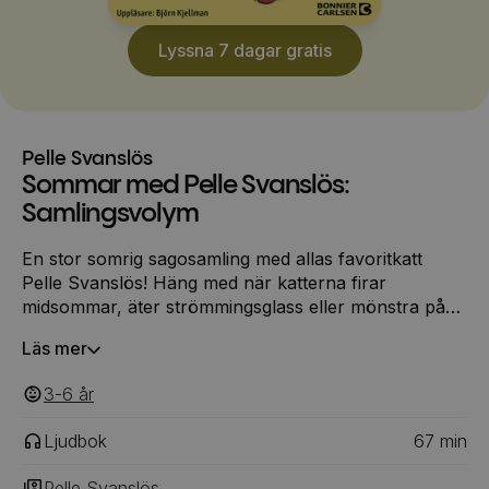
Lyssna 7 dagar gratis
Pelle Svanslös
Sommar med Pelle Svanslös:
Samlingsvolym
En stor somrig sagosamling med allas favoritkatt
Pelle Svanslös! Häng med när katterna firar
midsommar, äter strömmingsglass eller mönstra på
ett äventyr till sjöss.
Läs mer
3-6
‎‎ år
Ljudbok
67
min
Pelle Svanslös