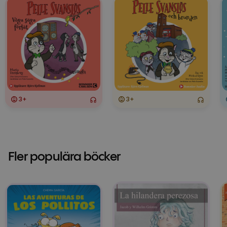
3+
3+
Fler populära böcker