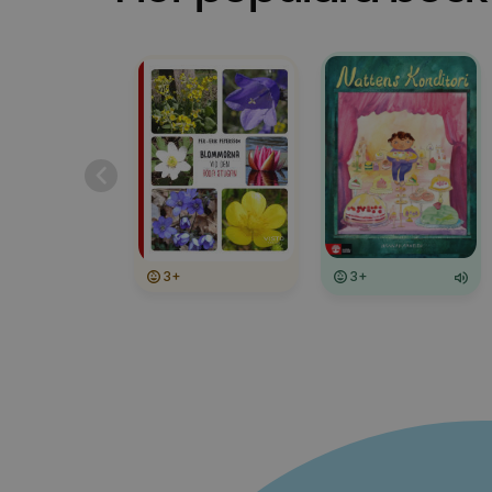
3+
3+