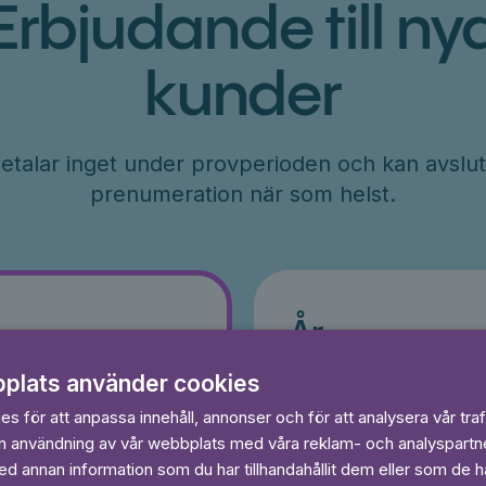
Erbjudande till ny
kunder
etalar inget under provperioden och kan avslut
prenumeration när som helst.
År
r
71
plats använder cookies
kr/månad
ader
s för att anpassa innehåll, annonser och för att analysera vår traf
Betalas per år, 849 kr/år
s
in användning av vår webbplats med våra reklam- och analyspart
Prova 7 dagar gratis
egränsat
Läs och lyssna obegränsat
 annan information som du har tillhandahållit dem eller som de ha
Ingen bindningstid