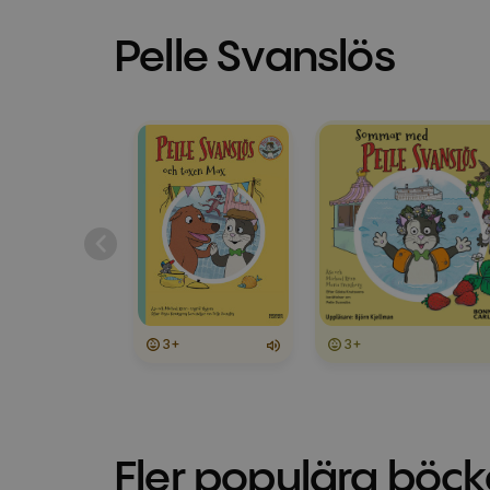
Pelle Svanslös
3+
3+
Fler populära böck