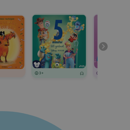
3+
3+