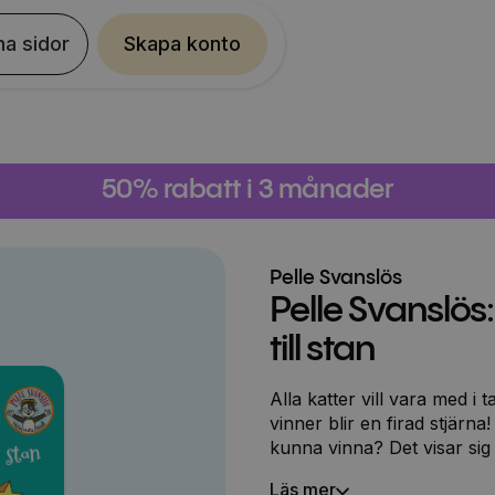
na sidor
Skapa konto
50% rabatt i 3 månader
Pelle Svanslös
Pelle Svanslö
till stan
Alla katter vill vara med i
vinner blir en firad stjär
kunna vinna? Det visar sig
fantastisk sångröst. Nu mås
Läs mer