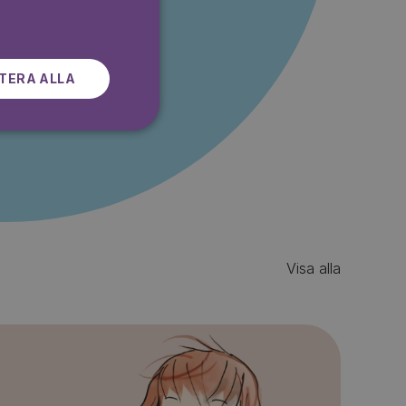
SWEDISH
r gratis
TERA ALLA
Visa alla