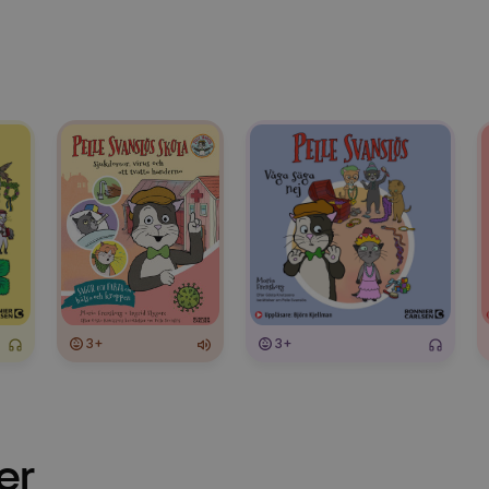
3+
3+
er