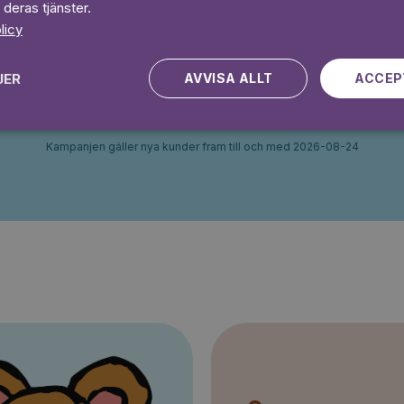
 deras tjänster.
licy
 dagar gratis
Prova 7 daga
JER
AVVISA ALLT
ACCEP
Kampanjen gäller nya kunder fram till och med 2026-08-24