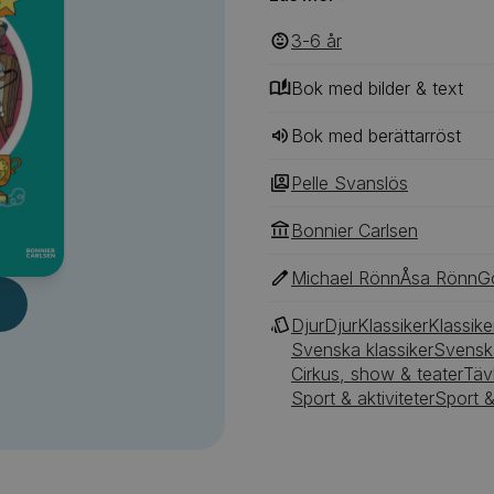
Pelle från att vinna talan
till Uppsala där Pelle Svan
3-6
‎‎ år
lodjuren Ivar-Lo och Lo-Lo
Bok med bilder & text
Bok med berättarröst
Pelle Svanslös
Bonnier Carlsen
Michael Rönn
Åsa Rönn
G
Djur
Djur
Klassiker
Klassike
Svenska klassiker
Svenska
Cirkus, show & teater
Täv
Sport & aktiviteter
Sport &