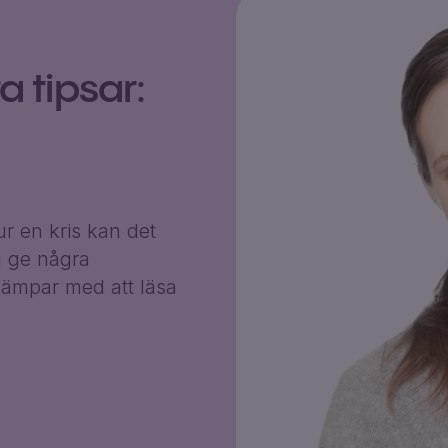
 tipsar:
r en kris kan det
g ge några
ämpar med att läsa