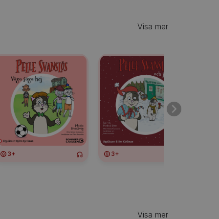
Visa mer
3+
3+
3
Visa mer