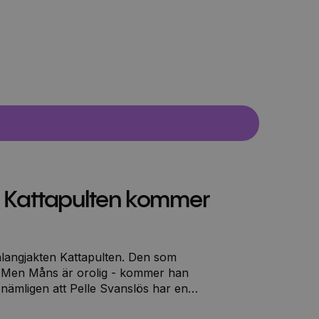
s: Kattapulten kommer
 talangjakten Kattapulten. Den som
na! Men Måns är orolig - kommer han
 nämligen att Pelle Svanslös har en
te Måns, till varje pris, försöka stoppa