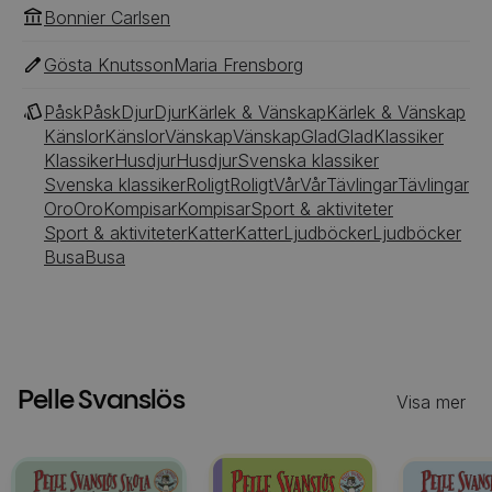
Bonnier Carlsen
Gösta Knutsson
Maria Frensborg
Påsk
Påsk
Djur
Djur
Kärlek & Vänskap
Kärlek & Vänskap
Känslor
Känslor
Vänskap
Vänskap
Glad
Glad
Klassiker
Klassiker
Husdjur
Husdjur
Svenska klassiker
Svenska klassiker
Roligt
Roligt
Vår
Vår
Tävlingar
Tävlingar
Oro
Oro
Kompisar
Kompisar
Sport & aktiviteter
Sport & aktiviteter
Katter
Katter
Ljudböcker
Ljudböcker
Busa
Busa
Pelle Svanslös
Visa mer