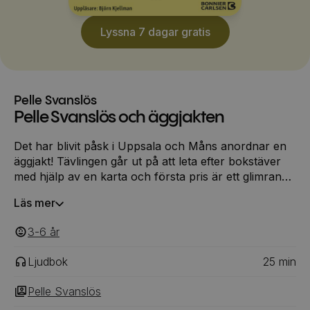
Lyssna 7 dagar gratis
Pelle Svanslös
Pelle Svanslös och äggjakten
Det har blivit påsk i Uppsala och Måns anordnar en
äggjakt! Tävlingen går ut på att leta efter bokstäver
med hjälp av en karta och första pris är ett glimrande
guldägg. Men medan de andra katterna enkelt hittar
Läs mer
bokstäver på bänkar och lyktor och grenar, får Pelle
kämpa hårt. Är det någonting fuffens med hans
3-6
‎‎ år
karta?
Ljudbok
25
min
Pelle Svanslös