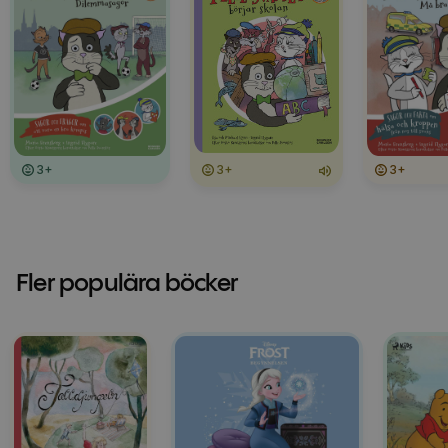
3+
3+
3+
Fler populära böcker