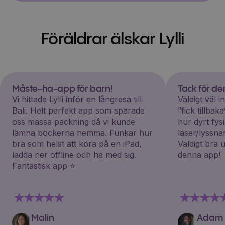
Föräldrar älskar Lylli
Måste-ha-app för barn!
Tack för d
Vi hittade Lylli inför en långresa till
Väldigt väl 
Bali. Helt perfekt app som sparade
”fick tillba
oss massa packning då vi kunde
hur dyrt fys
lämna böckerna hemma. Funkar hur
läser/lyssna
bra som helst att köra på en iPad,
Väldigt bra 
ladda ner offline och ha med sig.
denna app!
Fantastisk app ⭐️
Malin
Adam