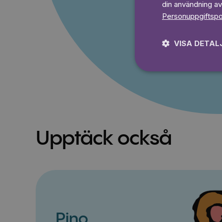
din användning av
Personuppgiftspo
Prova 7
VISA DETAL
Upptäck också
Pino