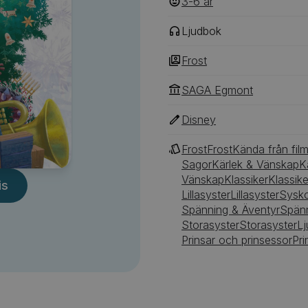
3-6
‎‎ år
Ljudbok
Frost
SAGA Egmont
Disney
Frost
Frost
Kända från fil
Sagor
Kärlek & Vänskap
K
Vänskap
Klassiker
Klassike
is
Lillasyster
Lillasyster
Sysk
Spänning & Äventyr
Spänn
Storasyster
Storasyster
L
Prinsar och prinsessor
Pri