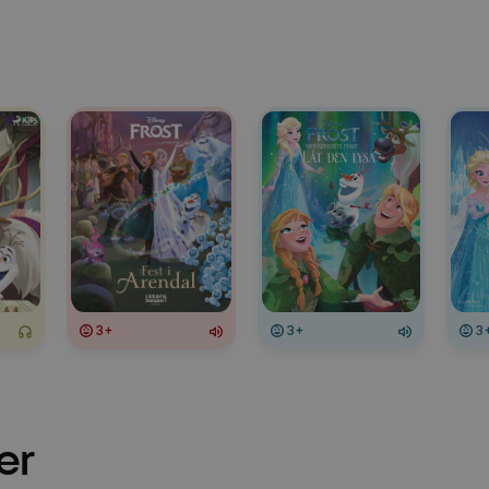
3+
3+
3
er