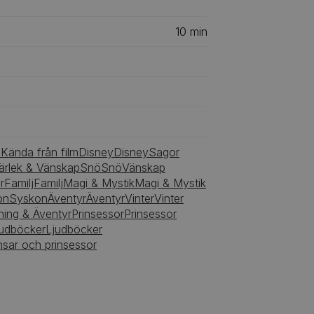
10
min
m
Kända från film
Disney
Disney
Sagor
ärlek & Vänskap
Snö
Snö
Vänskap
r
Familj
Familj
Magi & Mystik
Magi & Mystik
on
Syskon
Äventyr
Äventyr
Vinter
Vinter
ing & Äventyr
Prinsessor
Prinsessor
judböcker
Ljudböcker
nsar och prinsessor