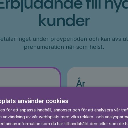
Erbjudande till ny
kunder
etalar inget under provperioden och kan avslut
prenumeration när som helst.
År
r
71
kr/månad
plats använder cookies
ader
Betalas per år, 849 kr/år
s för att anpassa innehåll, annonser och för att analysera vår traf
s
Prova 7 dagar gratis
egränsat
in användning av vår webbplats med våra reklam- och analyspart
Läs och lyssna obegränsat
 annan information som du har tillhandahållit dem eller som de ha
Ingen bindningstid