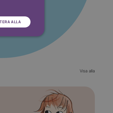
SWEDISH
r gratis
TERA ALLA
Visa alla