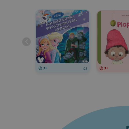
3+
3+