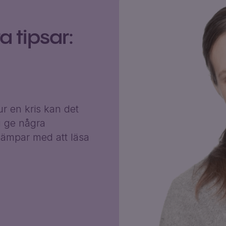
 tipsar:
r en kris kan det
g ge några
ämpar med att läsa