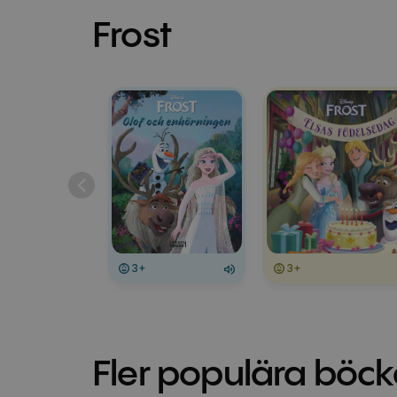
Frost
3+
3+
Fler populära böck