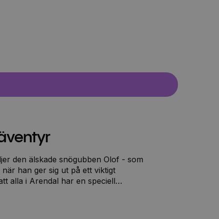
 äventyr
 när han ger sig ut på ett viktigt
tt alla i Arendal har en speciell
ra helgdagarna, alla utom syster Anna
en att göra deras festliga helgdagar till
.