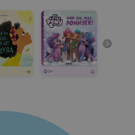
3+
3+