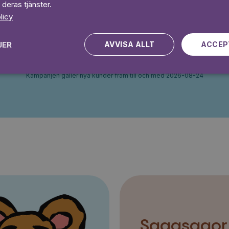
 deras tjänster.
licy
 dagar gratis
Prova 7 daga
JER
AVVISA ALLT
ACCEP
Kampanjen gäller nya kunder fram till och med 2026-08-24
Sagasagor