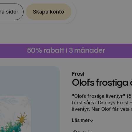
na sidor
Skapa konto
50% rabatt i 3 månader
Frost
Olofs frostiga
"Olofs frostiga äventyr" följer den älskade snögubben Olof - som
först sågs i Disneys Frost -
äventyr. När Olof får veta a
familjetradition för att fi
Läs mer
och Elsa, är han fast beslut
ett magiskt vinterlandskap..