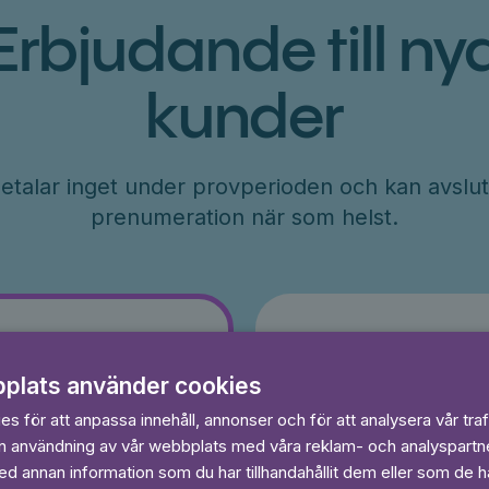
Erbjudande till ny
kunder
etalar inget under provperioden och kan avslut
prenumeration när som helst.
År
plats använder cookies
r
71
kr/månad
s för att anpassa innehåll, annonser och för att analysera vår traf
ader
Betalas per år, 849 kr/år
in användning av vår webbplats med våra reklam- och analyspart
s
Prova 7 dagar gratis
 annan information som du har tillhandahållit dem eller som de ha
egränsat
Läs och lyssna obegränsat