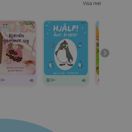
Visa mer
3+
3+
3+