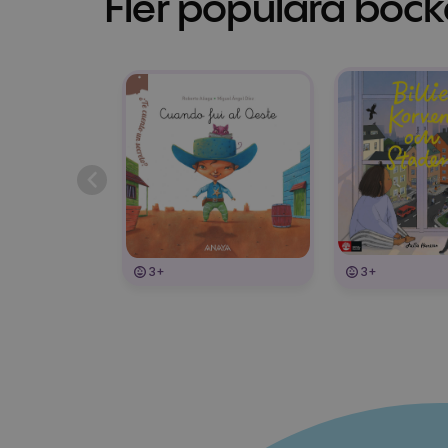
Fler populära böck
3+
3+