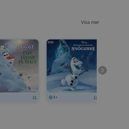
Visa mer
3+
3+