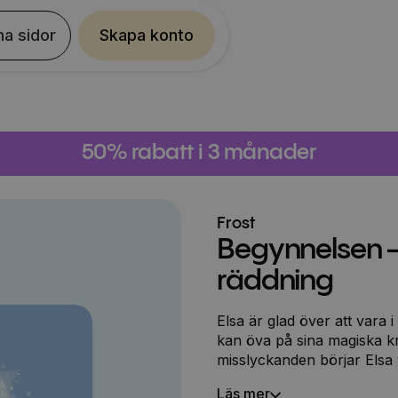
na sidor
Skapa konto
50% rabatt i 3 månader
Frost
Begynnelsen – 
räddning
Elsa är glad över att vara 
kan öva på sina magiska kr
misslyckanden börjar Elsa 
som krävs för att en dag b
Läs mer