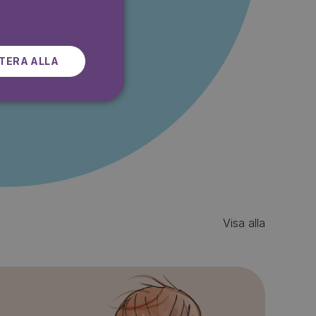
SWEDISH
r gratis
TERA ALLA
Visa alla