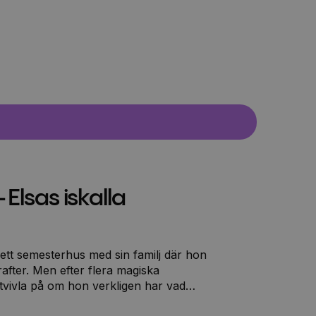
Elsas iskalla
i ett semesterhus med sin familj där hon
after. Men efter flera magiska
tvivla på om hon verkligen har vad
li en god drottning av Arendal, eller om