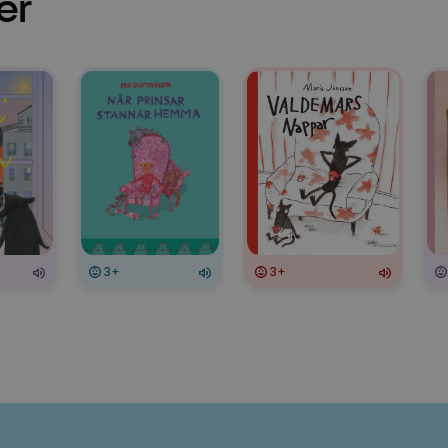
er
3+
3+