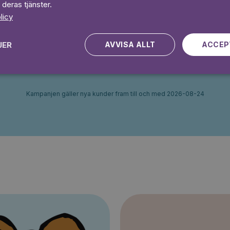
 deras tjänster.
Ingen bindningstid
licy
 dagar gratis
Prova 7 daga
JER
AVVISA ALLT
ACCEP
Kampanjen gäller nya kunder fram till och med 2026-08-24