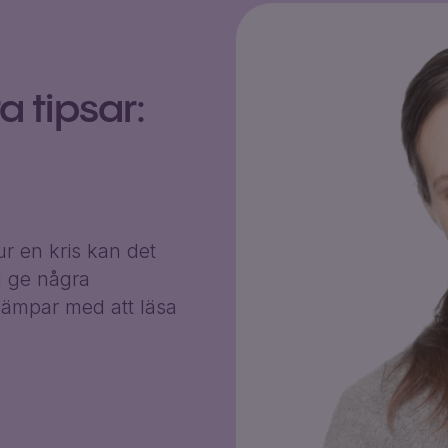
 tipsar:
r en kris kan det
g ge några
ämpar med att läsa