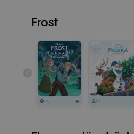
Frost
3+
3+