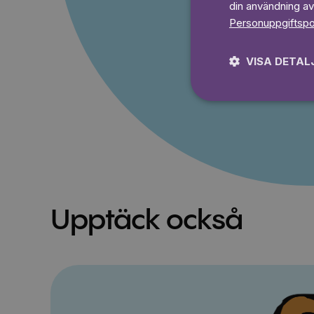
din användning av
Ingen bindningstid
Personuppgiftspo
Prova 7
VISA DETAL
Upptäck också