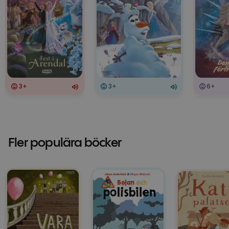
3+
3+
6+
Fler populära böcker