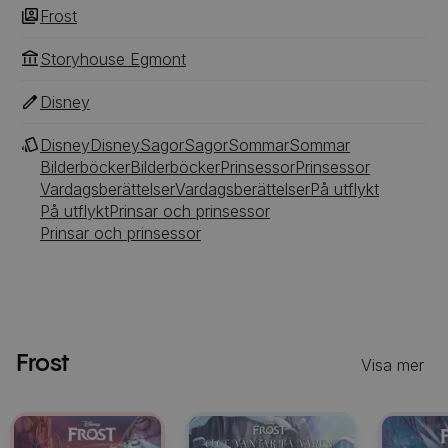
Frost
Storyhouse Egmont
Disney
Disney
Disney
Sagor
Sagor
Sommar
Sommar
Bilderböcker
Bilderböcker
Prinsessor
Prinsessor
Vardagsberättelser
Vardagsberättelser
På utflykt
På utflykt
Prinsar och prinsessor
Prinsar och prinsessor
Frost
Visa mer