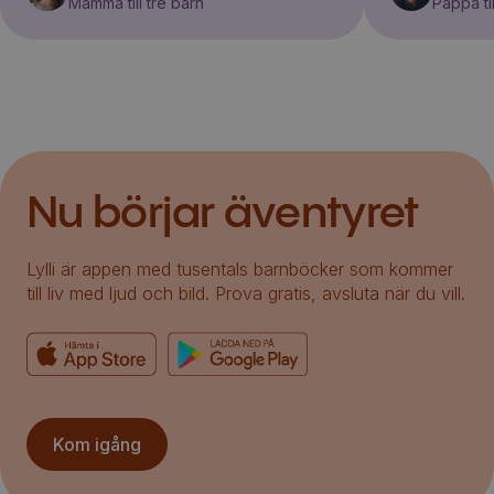
Mamma till tre barn
Pappa til
Nu börjar äventyret
Lylli är appen med tusentals barnböcker som kommer
till liv med ljud och bild. Prova gratis, avsluta när du vill.
Kom igång