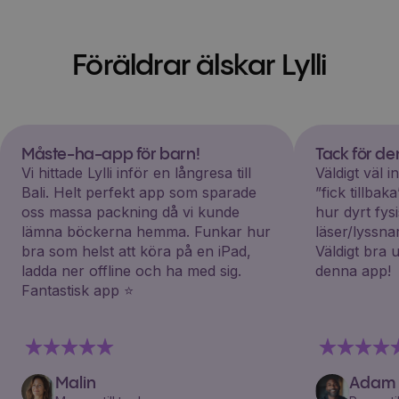
Föräldrar älskar Lylli
Måste-ha-app för barn!
Tack för d
Vi hittade Lylli inför en långresa till
Väldigt väl 
Bali. Helt perfekt app som sparade
”fick tillba
oss massa packning då vi kunde
hur dyrt fys
lämna böckerna hemma. Funkar hur
läser/lyssna
bra som helst att köra på en iPad,
Väldigt bra 
ladda ner offline och ha med sig.
denna app!
Fantastisk app ⭐️
Malin
Adam