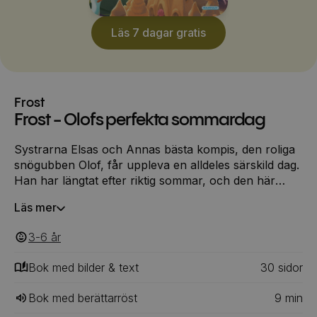
Läs 7 dagar gratis
Frost
Frost - Olofs perfekta sommardag
Systrarna Elsas och Annas bästa kompis, den roliga
snögubben Olof, får uppleva en alldeles särskild dag.
Han har längtat efter riktig sommar, och den här
dagen är varmare än någonsin. Elsa och Anna vill att
Läs mer
Olof ska få en perfekt dag och tar honom med på ett
spännande sommaräventyr. Olof får uppleva både
3-6
‎‎ år
sand och hav, och så dukar systrarna upp en härlig
picknick.
Bok med bilder & text
30
‎‎ sidor
Bok med berättarröst
9
min