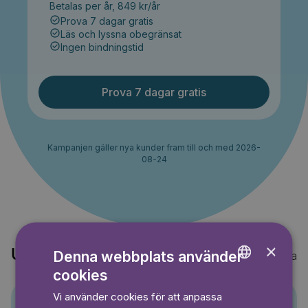
Betalas per år, 849 kr/år
Prova 7 dagar gratis
Läs och lyssna obegränsat
Ingen bindningstid
Prova 7 dagar gratis
Kampanjen gäller nya kunder fram till och med 2026-
08-24
×
Upptäck också
Denna webbplats använder
Visa alla
cookies
ENGLISH
Vi använder cookies för att anpassa
GERMAN