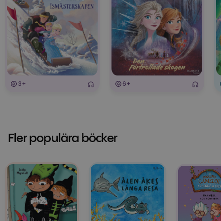
3+
6+
Fler populära böcker