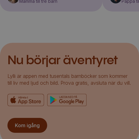
Mamma till tre barn
Pappa til
Nu börjar äventyret
Lylli är appen med tusentals barnböcker som kommer
till liv med ljud och bild. Prova gratis, avsluta när du vill.
Kom igång