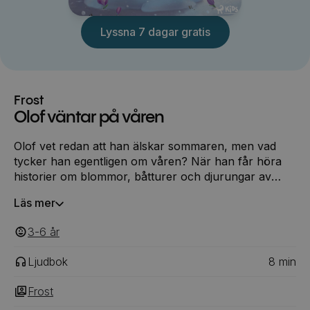
Lyssna 7 dagar gratis
Frost
Olof väntar på våren
Olof vet redan att han älskar sommaren, men vad
tycker han egentligen om våren? När han får höra
historier om blommor, båtturer och djurungar av
Anna, Elsa och Kristoffer, blir han så glad att han
Läs mer
knappt kan bärga sig! Men när kommer våren
egentligen?
3-6
‎‎ år
Ljudbok
8
min
Frost