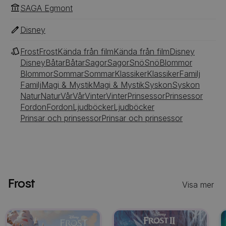
SAGA Egmont
Disney
Frost
Frost
Kända från film
Kända från film
Disney
Disney
Båtar
Båtar
Sagor
Sagor
Snö
Snö
Blommor
Blommor
Sommar
Sommar
Klassiker
Klassiker
Familj
Familj
Magi & Mystik
Magi & Mystik
Syskon
Syskon
Natur
Natur
Vår
Vår
Vinter
Vinter
Prinsessor
Prinsessor
Fordon
Fordon
Ljudböcker
Ljudböcker
Prinsar och prinsessor
Prinsar och prinsessor
Frost
Visa mer