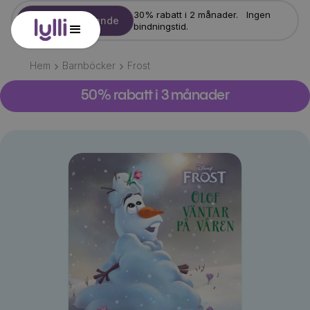
30% rabatt i 2 månader. Ingen
Starta erbjudande
bindningstid.
Hem
Barnböcker
Frost
50% rabatt i 3 månader