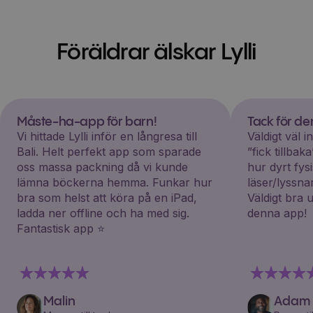
Föräldrar älskar Lylli
Måste-ha-app för barn!
Tack för d
Vi hittade Lylli inför en långresa till
Väldigt väl 
Bali. Helt perfekt app som sparade
”fick tillba
oss massa packning då vi kunde
hur dyrt fys
lämna böckerna hemma. Funkar hur
läser/lyssna
bra som helst att köra på en iPad,
Väldigt bra 
ladda ner offline och ha med sig.
denna app!
Fantastisk app ⭐️
Malin
Adam