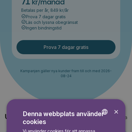
71
kr/månad
Betalas per år, 849 kr/år
Prova 7 dagar gratis
Läs och lyssna obegränsat
Ingen bindningstid
Prova 7 dagar gratis
Kampanjen gäller nya kunder fram till och med 2026-
08-24
×
Denna webbplats använder
Upptäck också
Visa alla
cookies
ENGLISH
Vi använder cookies för att anpassa