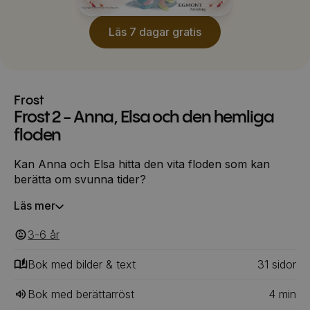
Läs 7 dagar gratis
Frost
Frost 2 - Anna, Elsa och den hemliga
floden
Kan Anna och Elsa hitta den vita floden som kan
berätta om svunna tider?
Läs mer
3-6
‎‎ år
Bok med bilder & text
31
‎‎ sidor
Bok med berättarröst
4
min