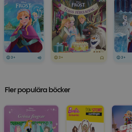
3+
3+
3+
Fler populära böcker