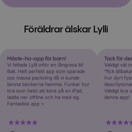
Föräldrar älskar Lylli
Måste-ha-app för barn!
Tack för d
Vi hittade Lylli inför en långresa till
Väldigt väl 
Bali. Helt perfekt app som sparade
”fick tillba
oss massa packning då vi kunde
hur dyrt fys
lämna böckerna hemma. Funkar hur
läser/lyssna
bra som helst att köra på en iPad,
Väldigt bra 
ladda ner offline och ha med sig.
denna app!
Fantastisk app ⭐️