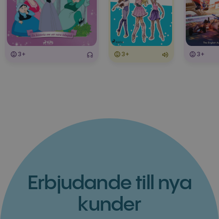
3+
3+
3+
Erbjudande till nya
kunder