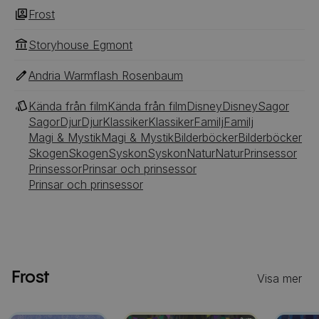
Frost
Storyhouse Egmont
Andria Warmflash Rosenbaum
Kända från film
Kända från film
Disney
Disney
Sagor
Sagor
Djur
Djur
Klassiker
Klassiker
Familj
Familj
Magi & Mystik
Magi & Mystik
Bilderböcker
Bilderböcker
Skogen
Skogen
Syskon
Syskon
Natur
Natur
Prinsessor
Prinsessor
Prinsar och prinsessor
Prinsar och prinsessor
Frost
Visa mer