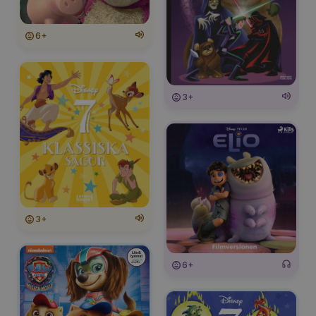
6+
3+
3+
6+