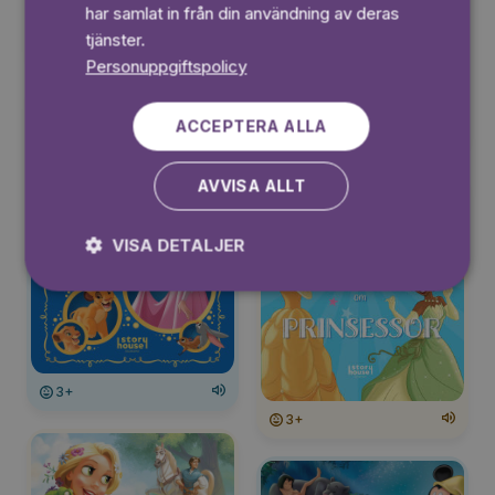
har samlat in från din användning av deras
tjänster.
3+
Personuppgiftspolicy
ACCEPTERA ALLA
6+
AVVISA ALLT
VISA DETALJER
3+
3+