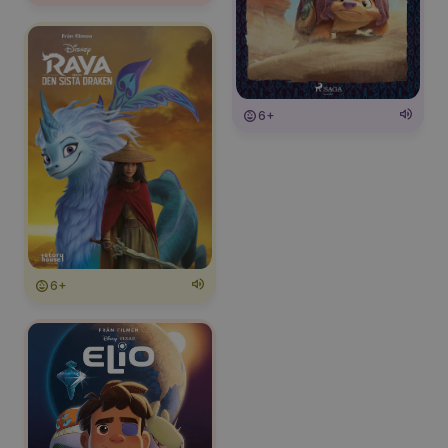
6+
6+