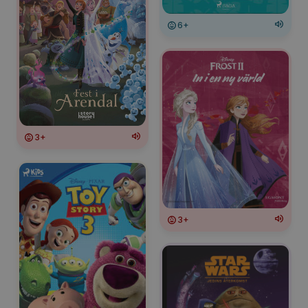
6+
3+
3+