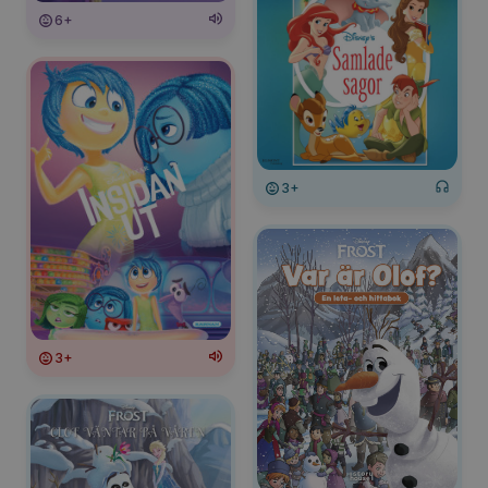
6+
3+
3+