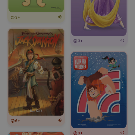
3+
3+
6+
3+