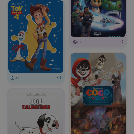
3+
3+