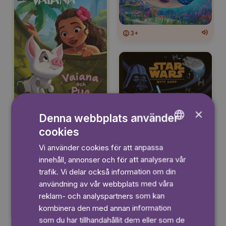
3+
×
3+
Denna webbplats använder
cookies
ENGLISH
Vi använder cookies för att anpassa
GERMAN
innehåll, annonser och för att analysera vår
3+
SWEDISH
trafik. Vi delar också information om din
användning av vår webbplats med våra
reklam- och analyspartners som kan
kombinera den med annan information
som du har tillhandahållit dem eller som de