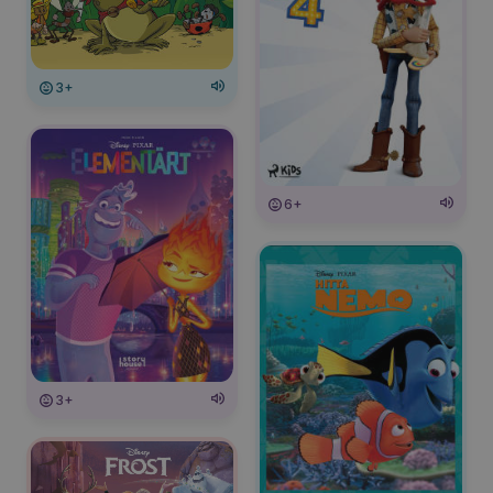
3+
6+
3+