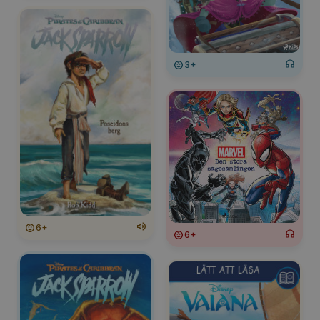
3+
6+
6+