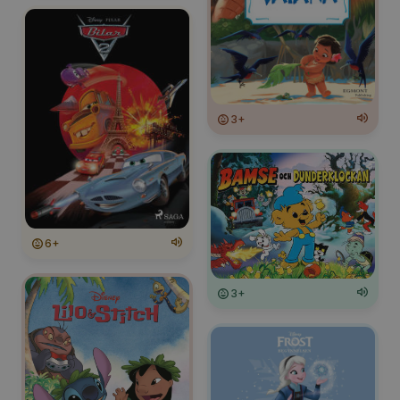
3+
6+
3+