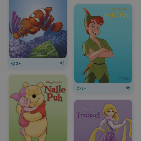
3+
3+