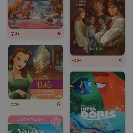
3+
6+
3+