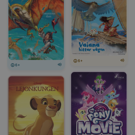
6+
6+