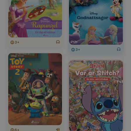
3+
3+
6+