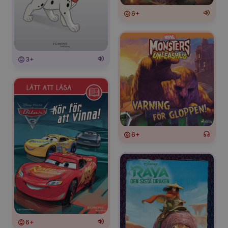
6+
3+
6+
6+