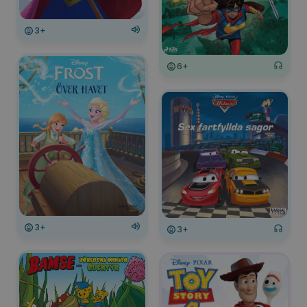
3+
6+
3+
3+