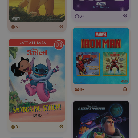
6+
6+
6+
3+