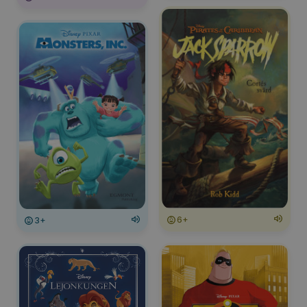
6+
3+