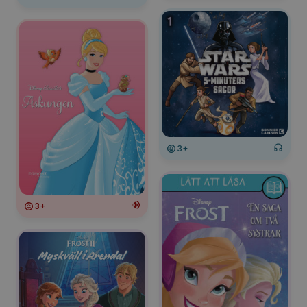
3+
3+