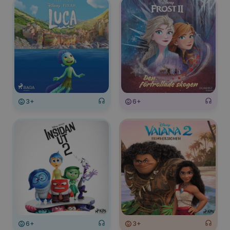
3+
6+
6+
3+