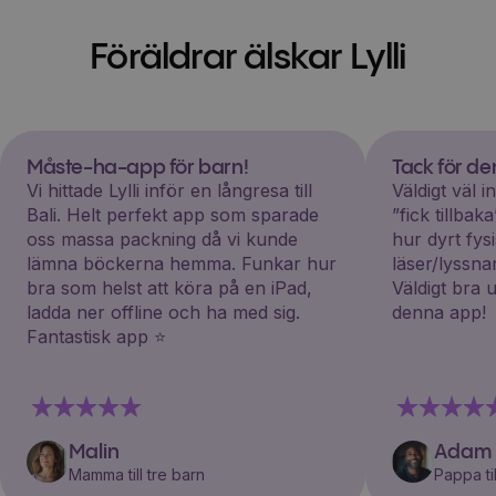
Föräldrar älskar Lylli
Måste-ha-app för barn!
Tack för d
Vi hittade Lylli inför en långresa till
Väldigt väl 
Bali. Helt perfekt app som sparade
”fick tillba
oss massa packning då vi kunde
hur dyrt fys
lämna böckerna hemma. Funkar hur
läser/lyssna
bra som helst att köra på en iPad,
Väldigt bra 
ladda ner offline och ha med sig.
denna app!
Fantastisk app ⭐️
Malin
Adam
Mamma till tre barn
Pappa til