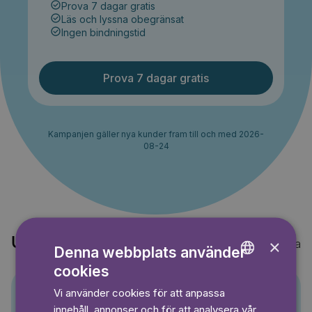
Prova 7 dagar gratis
Läs och lyssna obegränsat
Ingen bindningstid
Prova 7 dagar gratis
Kampanjen gäller nya kunder fram till och med 2026-
08-24
Upptäck också
×
Visa alla
Denna webbplats använder
cookies
ENGLISH
Vi använder cookies för att anpassa
GERMAN
Pino
innehåll, annonser och för att analysera vår