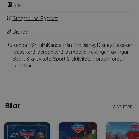
Bilar
Storyhouse Egmont
Disney
Kända från film
Kända från film
Disney
Disney
Klassiker
Klassiker
Bilderböcker
Bilderböcker
Tävlingar
Tävlingar
Sport & aktiviteter
Sport & aktiviteter
Fordon
Fordon
Bilar
Bilar
Bilar
Visa mer