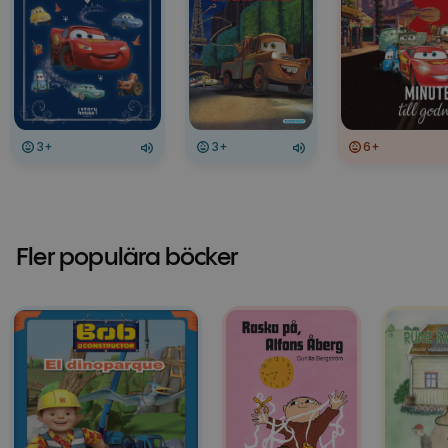
3+
3+
6+
Fler populära böcker