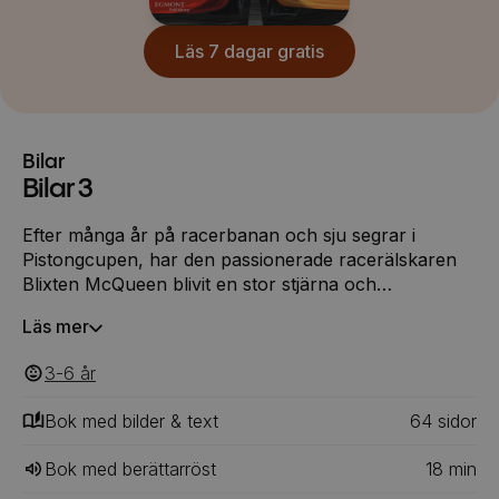
Läs 7 dagar gratis
Bilar
Bilar 3
Efter många år på racerbanan och sju segrar i
Pistongcupen, har den passionerade racerälskaren
Blixten McQueen blivit en stor stjärna och
världskändis. Men när en ny generation målmedvetna
Läs mer
racerbilar gör entré, börjar den legendariska
racerstjärnan tvivla på sig själv och undra om han
3-6
‎‎ år
fortfarande hör hemma på racerbanan.
Bok med bilder & text
64
‎‎ sidor
Bok med berättarröst
18
min