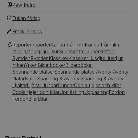
Paw Patrol
Tukan förlag
Frank Berrios
Reporter
Reporter
Kända från film
Kända från film
Modig
Modig
Djur
Djur
Superkrafter
Superkrafter
Rymden
Rymden
Klassiker
Klassiker
Husdjur
Husdjur
Yrken
Yrken
Bilderböcker
Bilderböcker
Spännande platser
Spännande platser
Äventyr
Äventyr
Natur
Natur
Spänning & Äventyr
Spänning & Äventyr
Hjältar
Hjältar
Hundar
Hundar
Coola tjejer och killar
Coola tjejer och killar
Uppläsning
Uppläsning
Fordon
Fordon
Bilar
Bilar