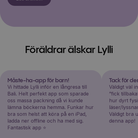
Föräldrar älskar Lylli
Måste-ha-app för barn!
Tack för d
Vi hittade Lylli inför en långresa till
Väldigt väl 
Bali. Helt perfekt app som sparade
”fick tillba
oss massa packning då vi kunde
hur dyrt fys
lämna böckerna hemma. Funkar hur
läser/lyssna
bra som helst att köra på en iPad,
Väldigt bra 
ladda ner offline och ha med sig.
denna app!
Fantastisk app ⭐️