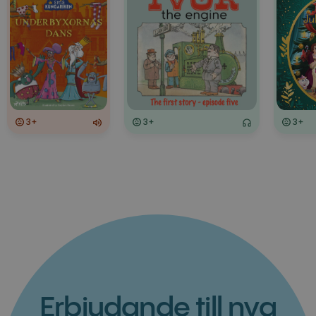
3+
3+
3+
Erbjudande till nya