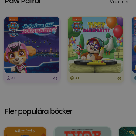
Paw Patrol
Visa mer
3+
3+
Fler populära böcker