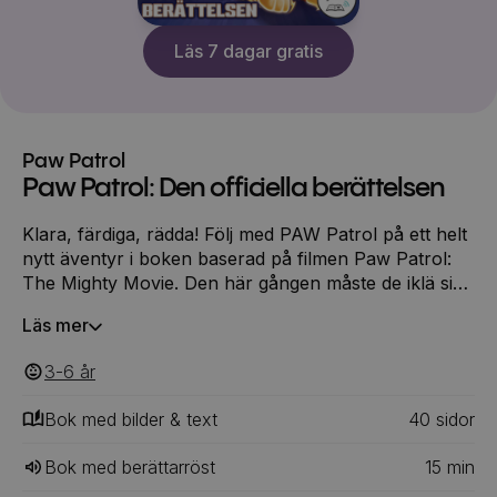
Läs 7 dagar gratis
Paw Patrol
Paw Patrol: Den officiella berättelsen
Klara, färdiga, rädda! Följ med PAW Patrol på ett helt
nytt äventyr i boken baserad på filmen Paw Patrol:
The Mighty Movie. Den här gången måste de iklä sig
rollen som supervalpar för att bekämpa det stora
Läs mer
hotet!
3-6
‎‎ år
Bok med bilder & text
40
‎‎ sidor
Bok med berättarröst
15
min