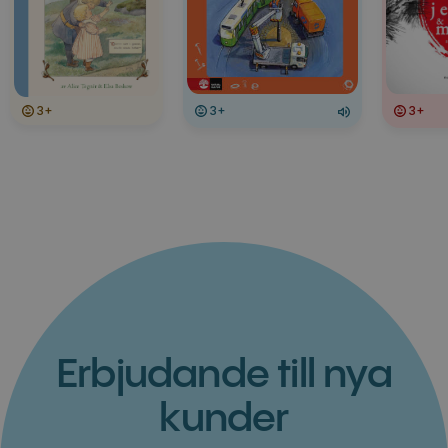
3+
3+
3+
Erbjudande till nya
kunder