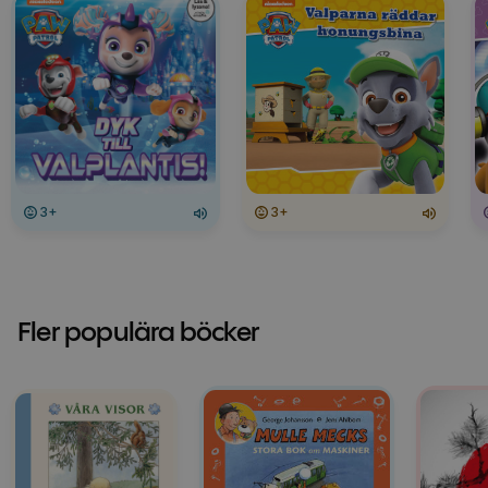
3+
3+
Fler populära böcker