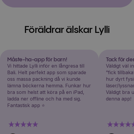
Föräldrar älskar Lylli
Måste-ha-app för barn!
Tack för d
Vi hittade Lylli inför en långresa till
Väldigt väl 
Bali. Helt perfekt app som sparade
”fick tillba
oss massa packning då vi kunde
hur dyrt fys
lämna böckerna hemma. Funkar hur
läser/lyssna
bra som helst att köra på en iPad,
Väldigt bra 
ladda ner offline och ha med sig.
denna app!
Fantastisk app ⭐️