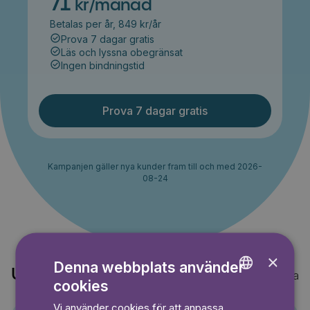
71
kr/månad
Betalas per år, 849 kr/år
Prova 7 dagar gratis
Läs och lyssna obegränsat
Ingen bindningstid
Prova 7 dagar gratis
Kampanjen gäller nya kunder fram till och med 2026-
08-24
×
Denna webbplats använder
Upptäck också
Visa alla
cookies
ENGLISH
Vi använder cookies för att anpassa