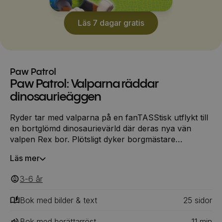
Läs 7 dagar gratis
Paw Patrol
Paw Patrol: Valparna räddar
dinosaurieäggen
Ryder tar med valparna på en fanTASStisk utflykt till
en bortglömd dinosaurievärld där deras nya vän
valpen Rex bor. Plötsligt dyker borgmästare
Överdängare upp och börjar stjäla dinosaurieägg.
Läs mer
Ska PAW Patrol kunna rädda äggen och lugna deras
gigantiska dinosauriemammor? Inga dinoägg är för
3-6
‎‎ år
stora, ingen valp är för liten!
Bok med bilder & text
25
‎‎ sidor
Bok med berättarröst
11
min