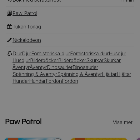
Paw Patrol
Tukan förlag
Nickelodeon
Djur
Djur
Förhistoriska djur
Förhistoriska djur
Husdjur
Husdjur
Bilderböcker
Bilderböcker
Skurkar
Skurkar
Äventyr
Äventyr
Dinosaurier
Dinosaurier
Spänning & Äventyr
Spänning & Äventyr
Hjältar
Hjältar
Hundar
Hundar
Fordon
Fordon
Paw Patrol
Visa mer