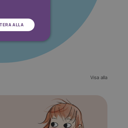
SWEDISH
r gratis
TERA ALLA
Visa alla