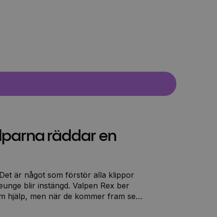
alparna räddar en
Det är något som förstör alla klippor
eunge blir instängd. Valpen Rex ber
om hjälp, men när de kommer fram ser
cklig T-Rex. Ska valparna lyckas stoppa