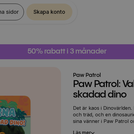
na sidor
Skapa konto
50% rabatt i 3 månader
Paw Patrol
Paw Patrol: V
skadad dino
Det är kaos i Dinovärlden. 
och träd, och en dinosauri
sina vänner i Paw Patrol 
de att allt beror på en oly
Läs mer