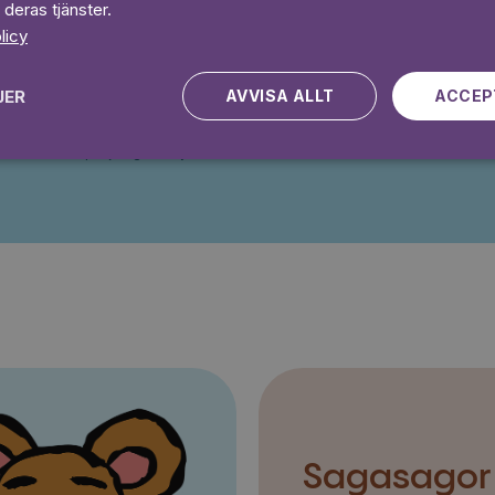
 deras tjänster.
 dagar gratis
licy
Prova 7 daga
JER
AVVISA ALLT
ACCEP
Kampanjen gäller nya kunder fram till och med 2026-08-24
Sagasagor