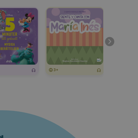
3+
3+