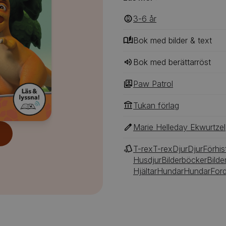
den tuggande jätten och rä
denna vrålbra bok! Paw Pa
3-6
‎‎ år
Bok med bilder & text
Bok med berättarröst
Paw Patrol
Tukan förlag
Marie Helleday Ekwurtzel
T-rex
T-rex
Djur
Djur
Förhis
Husdjur
Bilderböcker
Bilde
Hjältar
Hundar
Hundar
For