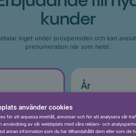
Erbjudande till ny
kunder
etalar inget under provperioden och kan avslut
prenumeration när som helst.
År
r
71
kr/månad
plats använder cookies
ader
Betalas per år, 849 kr/år
s
s för att anpassa innehåll, annonser och för att analysera vår traf
Prova 7 dagar gratis
egränsat
Läs och lyssna obegränsat
in användning av vår webbplats med våra reklam- och analyspart
Ingen bindningstid
 annan information som du har tillhandahållit dem eller som de ha