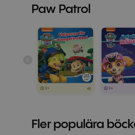
Paw Patrol
3+
3+
Fler populära böck