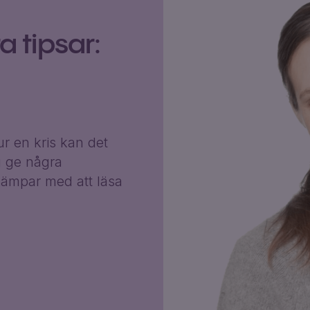
 tipsar:
r en kris kan det
g ge några
ämpar med att läsa