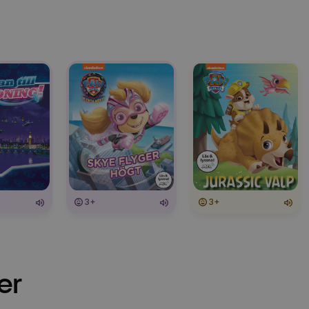
3+
3+
er