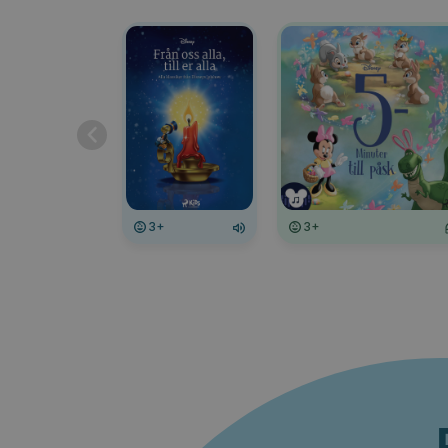
3+
3+