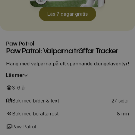
Läs 7 dagar gratis
Paw Patrol
Paw Patrol: Valparna träffar Tracker
Häng med valparna på ett spännande djungeläventyr!
Läs mer
3-6
‎‎ år
Bok med bilder & text
27
‎‎ sidor
Bok med berättarröst
8
min
Paw Patrol