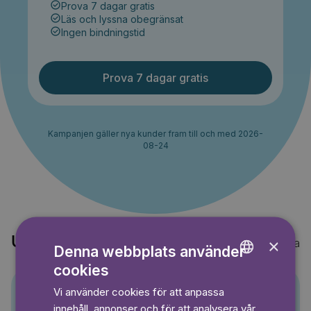
Prova 7 dagar gratis
Läs och lyssna obegränsat
Ingen bindningstid
Prova 7 dagar gratis
Kampanjen gäller nya kunder fram till och med 2026-
08-24
Upptäck också
×
Visa alla
Denna webbplats använder
cookies
ENGLISH
Vi använder cookies för att anpassa
GERMAN
Pino
innehåll, annonser och för att analysera vår