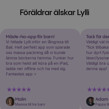
Föräldrar älskar Lylli
Måste-ha-app för barn!
Tack för d
Vi hittade Lylli inför en långresa till
Väldigt väl 
Bali. Helt perfekt app som sparade
”fick tillba
oss massa packning då vi kunde
hur dyrt fys
lämna böckerna hemma. Funkar hur
läser/lyssna
bra som helst att köra på en iPad,
Väldigt bra 
ladda ner offline och ha med sig.
denna app!
Fantastisk app ⭐️
Malin
Adam
Mamma till tre barn
Pappa til