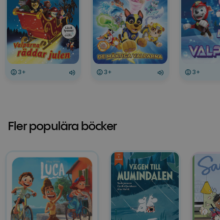
3+
3+
3+
Fler populära böcker