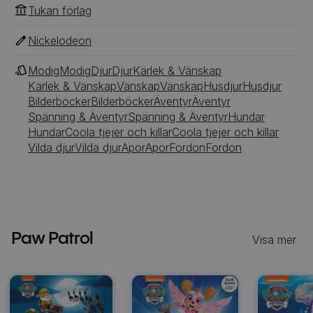
Tukan förlag
Nickelodeon
Modig
Modig
Djur
Djur
Kärlek & Vänskap
Kärlek & Vänskap
Vänskap
Vänskap
Husdjur
Husdjur
Bilderböcker
Bilderböcker
Äventyr
Äventyr
Spänning & Äventyr
Spänning & Äventyr
Hundar
Hundar
Coola tjejer och killar
Coola tjejer och killar
Vilda djur
Vilda djur
Apor
Apor
Fordon
Fordon
Paw Patrol
Visa mer