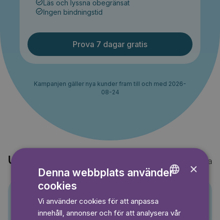
Läs och lyssna obegränsat
Ingen bindningstid
Prova 7 dagar gratis
Kampanjen gäller nya kunder fram till och med 2026-
08-24
Upptäck också
Visa alla
×
Denna webbplats använder
cookies
ENGLISH
Vi använder cookies för att anpassa
GERMAN
Pino
innehåll, annonser och för att analysera vår