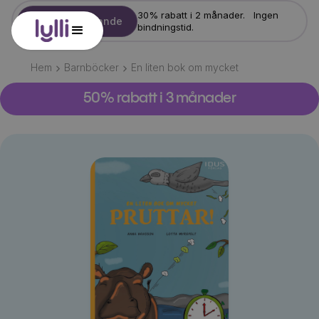
30% rabatt i 2 månader. Ingen
Starta erbjudande
bindningstid.
Hem
Barnböcker
En liten bok om mycket
50% rabatt i 3 månader