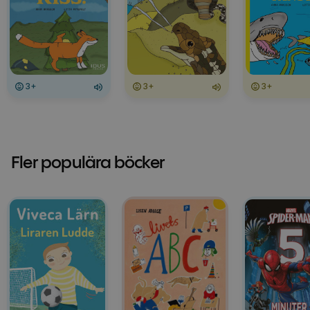
3+
3+
3+
Fler populära böcker