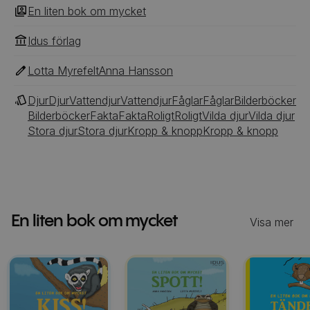
En liten bok om mycket
Idus förlag
Lotta Myrefelt
Anna Hansson
Djur
Djur
Vattendjur
Vattendjur
Fåglar
Fåglar
Bilderböcker
Bilderböcker
Fakta
Fakta
Roligt
Roligt
Vilda djur
Vilda djur
Stora djur
Stora djur
Kropp & knopp
Kropp & knopp
En liten bok om mycket
Visa mer