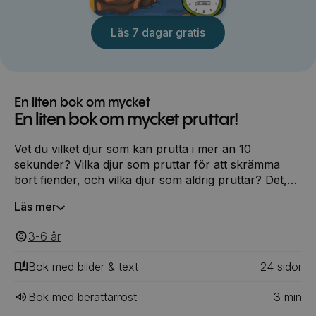
Läs 7 dagar gratis
En liten bok om mycket
En liten bok om mycket pruttar!
Vet du vilket djur som kan prutta i mer än 10
sekunder? Vilka djur som pruttar för att skrämma
bort fiender, och vilka djur som aldrig pruttar? Det,
och mycket mer, får du veta i den här boken!
Läs mer
3-6
‎‎ år
Bok med bilder & text
24
‎‎ sidor
Bok med berättarröst
3
min