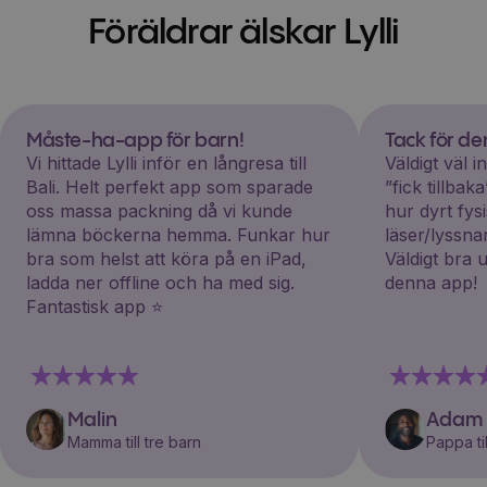
Föräldrar älskar Lylli
Måste-ha-app för barn!
Tack för d
Vi hittade Lylli inför en långresa till
Väldigt väl 
Bali. Helt perfekt app som sparade
”fick tillba
oss massa packning då vi kunde
hur dyrt fys
lämna böckerna hemma. Funkar hur
läser/lyssna
bra som helst att köra på en iPad,
Väldigt bra 
ladda ner offline och ha med sig.
denna app!
Fantastisk app ⭐️
Malin
Adam
Mamma till tre barn
Pappa til