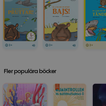
3+
3+
3+
Fler populära böcker