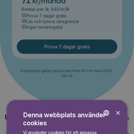
71
kr/månad
Betalas per år, 849 kr/år
Prova 7 dagar gratis
Läs och lyssna obegränsat
Ingen bindningstid
Prova 7 dagar gratis
Kampanjen gäller nya kunder fram till och med 2026-
08-24
×
Denna webbplats använder
Upptäck också
Visa alla
cookies
ENGLISH
Vi använder cookies för att anpassa
GERMAN