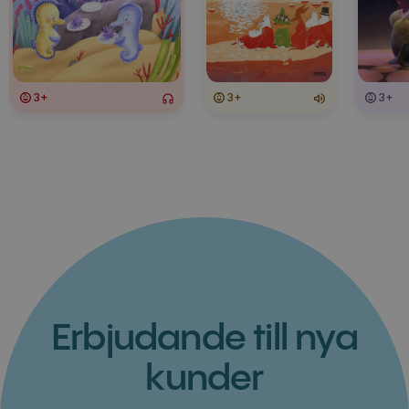
3+
3+
3+
Erbjudande till nya
kunder