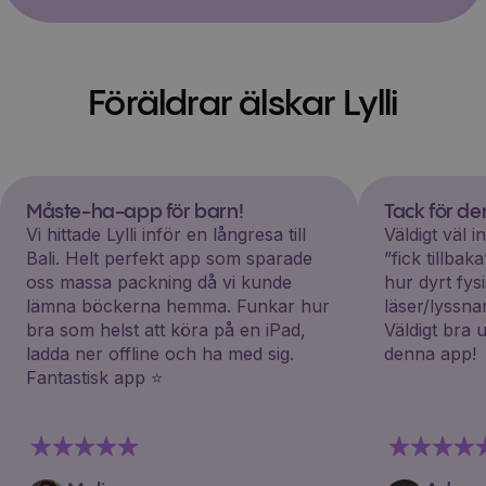
Föräldrar älskar Lylli
Måste-ha-app för barn!
Tack för d
Vi hittade Lylli inför en långresa till
Väldigt väl 
Bali. Helt perfekt app som sparade
”fick tillba
oss massa packning då vi kunde
hur dyrt fys
lämna böckerna hemma. Funkar hur
läser/lyssna
bra som helst att köra på en iPad,
Väldigt bra 
ladda ner offline och ha med sig.
denna app!
Fantastisk app ⭐️