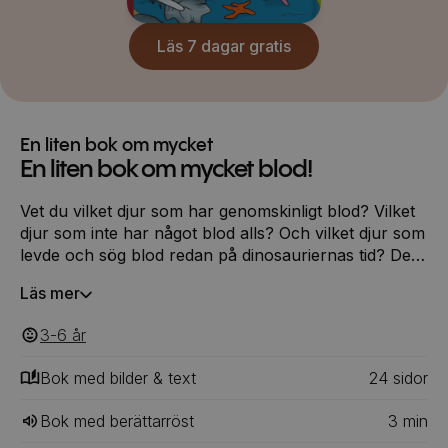
Läs 7 dagar gratis
En liten bok om mycket
En liten bok om mycket blod!
Vet du vilket djur som har genomskinligt blod? Vilket
djur som inte har något blod alls? Och vilket djur som
levde och sög blod redan på dinosauriernas tid? Det,
och mycket mer, får du veta i den härboken!
Läs mer
3-6
‎‎ år
Bok med bilder & text
24
‎‎ sidor
Bok med berättarröst
3
min