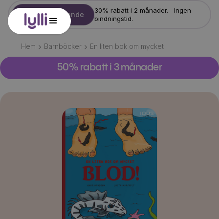
30% rabatt i 2 månader. Ingen
Starta erbjudande
bindningstid.
Hem
Barnböcker
En liten bok om mycket
50% rabatt i 3 månader