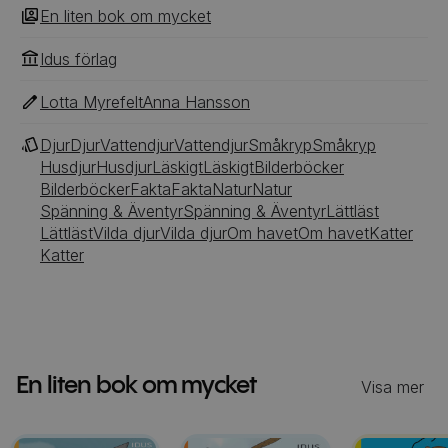
En liten bok om mycket
Idus förlag
Lotta Myrefelt
Anna Hansson
Djur
Djur
Vattendjur
Vattendjur
Småkryp
Småkryp
Husdjur
Husdjur
Läskigt
Läskigt
Bilderböcker
Bilderböcker
Fakta
Fakta
Natur
Natur
Spänning & Äventyr
Spänning & Äventyr
Lättläst
Lättläst
Vilda djur
Vilda djur
Om havet
Om havet
Katter
Katter
En liten bok om mycket
Visa mer