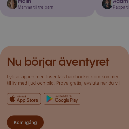
Malin
Adam
Mamma till tre barn
Pappa til
Nu börjar äventyret
Lylli är appen med tusentals barnböcker som kommer
till liv med ljud och bild. Prova gratis, avsluta när du vill.
Kom igång