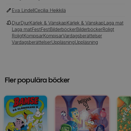
Eva Lindell
Cecilia Heikkilä
Djur
Djur
Kärlek & Vänskap
Kärlek & Vänskap
Laga mat
Laga mat
Fest
Fest
Bilderböcker
Bilderböcker
Roligt
Roligt
Kompisar
Kompisar
Vardagsberättelser
Vardagsberättelser
Uppläsning
Uppläsning
Fler populära böcker