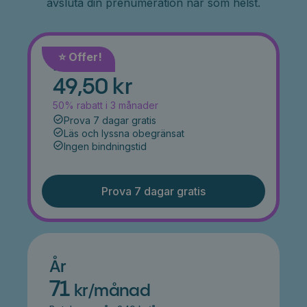
avsluta din prenumeration när som helst.
⭐️ Offer!
Månad
49,50 kr
50% rabatt i 3 månader
Prova 7 dagar gratis
Läs och lyssna obegränsat
Ingen bindningstid
Prova 7 dagar gratis
År
71
kr/månad