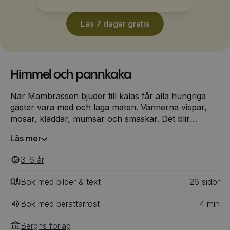
Läs 7 dagar gratis
Himmel och pannkaka
När Mambrassen bjuder till kalas får alla hungriga
gäster vara med och laga maten. Vännerna vispar,
mosar, kladdar, mumsar och smaskar. Det blir
pannkaka av alltihop och en fest som ingen kommer
Läs mer
att glömma.
3-6
‎‎ år
Bok med bilder & text
26
‎‎ sidor
Bok med berättarröst
4
min
Berghs förlag