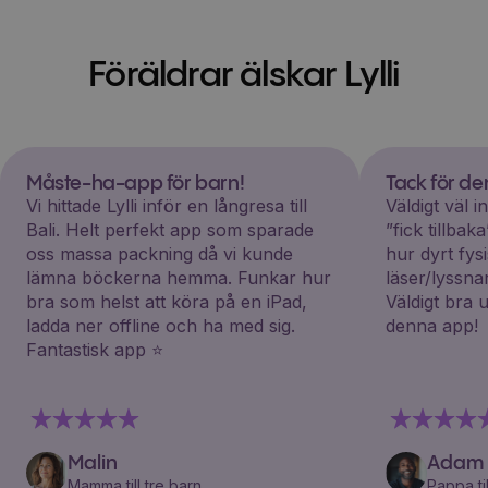
Föräldrar älskar Lylli
Måste-ha-app för barn!
Tack för d
Vi hittade Lylli inför en långresa till
Väldigt väl 
Bali. Helt perfekt app som sparade
”fick tillba
oss massa packning då vi kunde
hur dyrt fys
lämna böckerna hemma. Funkar hur
läser/lyssna
bra som helst att köra på en iPad,
Väldigt bra 
ladda ner offline och ha med sig.
denna app!
Fantastisk app ⭐️
Malin
Adam
Mamma till tre barn
Pappa til