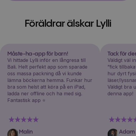
Föräldrar älskar Lylli
Måste-ha-app för barn!
Tack för d
Vi hittade Lylli inför en långresa till
Väldigt väl 
Bali. Helt perfekt app som sparade
”fick tillba
oss massa packning då vi kunde
hur dyrt fys
lämna böckerna hemma. Funkar hur
läser/lyssna
bra som helst att köra på en iPad,
Väldigt bra 
ladda ner offline och ha med sig.
denna app!
Fantastisk app ⭐️
Malin
Adam