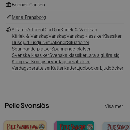
Bonnier Carlsen
Maria Frensborg
Affären
Affären
Djur
Djur
Kärlek & Vänskap
Kärlek & Vänskap
Vänskap
Vänskap
Klassiker
Klassiker
Husdjur
Husdjur
Situationer
Situationer
Spännande platser
Spännande platser
Svenska klassiker
Svenska klassiker
Lära sig
Lära sig
Kompisar
Kompisar
Vardagsberättelser
Vardagsberättelser
Katter
Katter
Ljudböcker
Ljudböcker
Pelle Svanslös
Visa mer