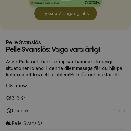
Lyssna 7 dagar gratis
Pelle Svanslös
Pelle Svanslös: Våga vara ärlig!
Även Pelle och hans kompisar hamnar i knepiga
situationer ibland. I denna dilemmasaga får du hjälpa
katterna att lösa ett problem!Bill står och suktar efter
glass i kiosken, när GammelMaja går förbi och tappar
Läs mer
en sedel. Bill plockar upp den. Nu kan han köpa så
mycket glass han vill! Eller borde han vara ärlig, och
3-6
‎‎ år
lämna tillbaka pengarna?
Ljudbok
11
min
Pelle Svanslös