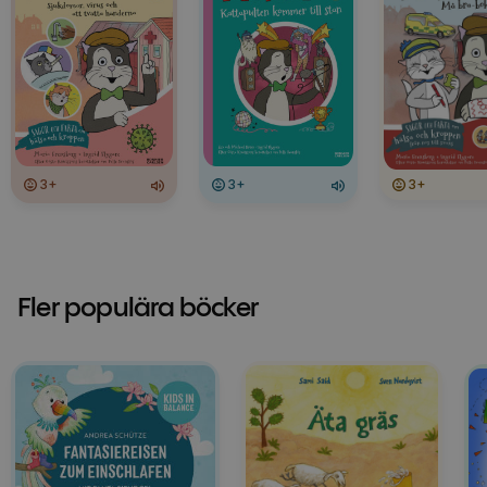
3+
3+
3+
Fler populära böcker