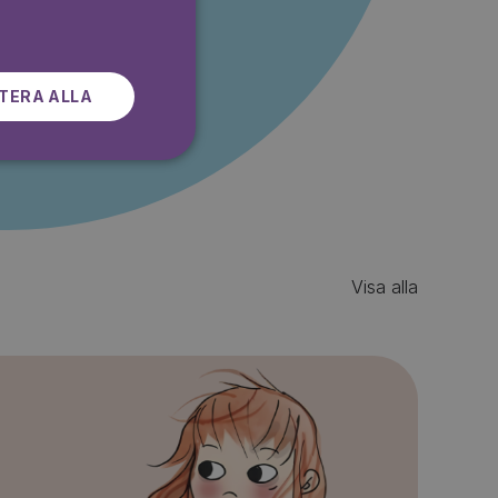
SWEDISH
r gratis
TERA ALLA
Visa alla