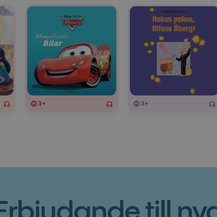
3+
3+
Erbjudande till ny