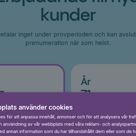
kunder
etalar inget under provperioden och kan avslut
prenumeration när som helst.
År
r
71
kr/månad
ader
Betalas per år, 849 kr/år
plats använder cookies
s
Prova 7 dagar gratis
egränsat
s för att anpassa innehåll, annonser och för att analysera vår traf
Läs och lyssna obegränsat
in användning av vår webbplats med våra reklam- och analyspart
Ingen bindningstid
 annan information som du har tillhandahållit dem eller som de ha