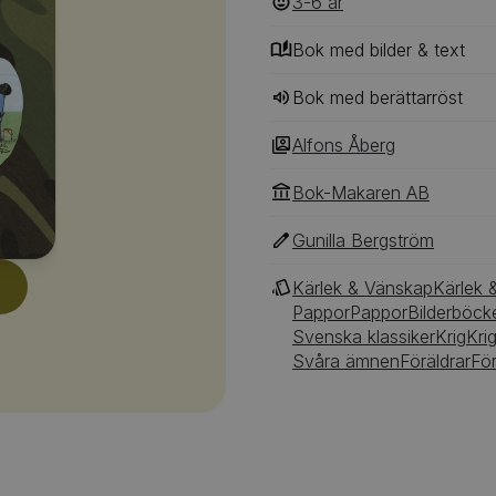
3-6
‎‎ år
Bok med bilder & text
Bok med berättarröst
Alfons Åberg
Bok-Makaren AB
Gunilla Bergström
Kärlek & Vänskap
Kärlek 
Pappor
Pappor
Bilderböck
Svenska klassiker
Krig
Kri
Svåra ämnen
Föräldrar
För