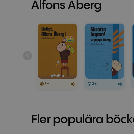
Alfons Åberg
3+
3+
Fler populära böck