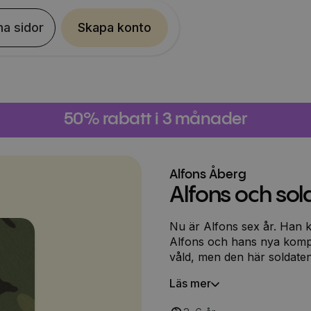
na sidor
Skapa konto
50% rabatt i 3 månader
Alfons Åberg
Alfons och so
Nu är Alfons sex år. Han kä
Alfons och hans nya komp
våld, men den här soldaten 
Läs mer