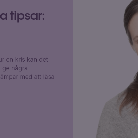
 tipsar:
r en kris kan det
g ge några
ämpar med att läsa