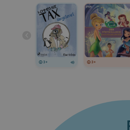
3+
3+