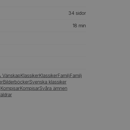
34
‎‎ sidor
18
min
& Vänskap
Klassiker
Klassiker
Familj
Familj
er
Bilderböcker
Svenska klassiker
g
Kompisar
Kompisar
Svåra ämnen
äldrar