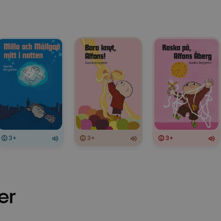
3+
3+
3+
er