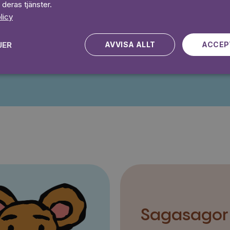
 deras tjänster.
 dagar gratis
Prova 7 daga
licy
JER
AVVISA ALLT
ACCEP
Kampanjen gäller nya kunder fram till och med 2026-08-24
Sagasagor