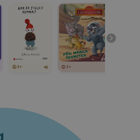
3+
3+
3+
a