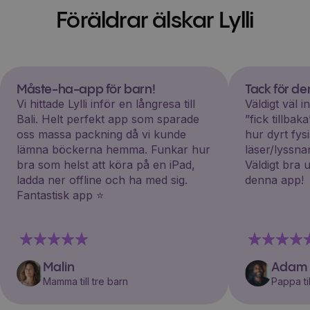
Föräldrar älskar Lylli
Måste-ha-app för barn!
Tack för d
Vi hittade Lylli inför en långresa till
Väldigt väl 
Bali. Helt perfekt app som sparade
”fick tillba
oss massa packning då vi kunde
hur dyrt fys
lämna böckerna hemma. Funkar hur
läser/lyssna
bra som helst att köra på en iPad,
Väldigt bra 
ladda ner offline och ha med sig.
denna app!
Fantastisk app ⭐️
Malin
Adam
Mamma till tre barn
Pappa til