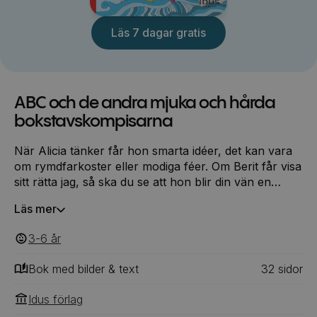
Läs 7 dagar gratis
ABC och de andra mjuka och hårda
bokstavskompisarna
När Alicia tänker får hon smarta idéer, det kan vara
om rymdfarkoster eller modiga féer. Om Berit får visa
sitt rätta jag, så ska du se att hon blir din vän en
vacker dag. Ceasar kan cirkuskonster som få, han
Läs mer
kan svinga, hjula och balansera på tå. Alla är unika
och har sitt sätt att vara. De är alla barn och lika
3-6
‎‎ år
underbara!
Bok med bilder & text
32
‎‎ sidor
Idus förlag