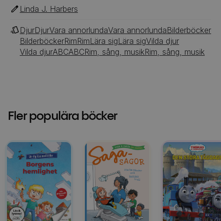
Linda J. Harbers
Djur
Djur
Vara annorlunda
Vara annorlunda
Bilderböcker
Bilderböcker
Rim
Rim
Lära sig
Lära sig
Vilda djur
Vilda djur
ABC
ABC
Rim, sång, musik
Rim, sång, musik
Fler populära böcker