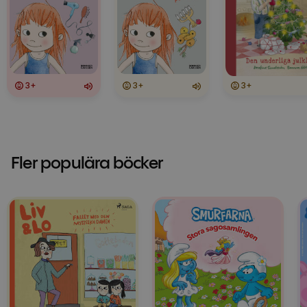
3+
3+
3+
Fler populära böcker