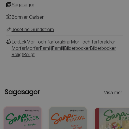
Sagasagor
Bonnier Carlsen
Josefine Sundström
Lek
Lek
Mor- och farföräldrar
Mor- och farföräldrar
Morfar
Morfar
Familj
Familj
Bilderböcker
Bilderböcker
Roligt
Roligt
Sagasagor
Visa mer