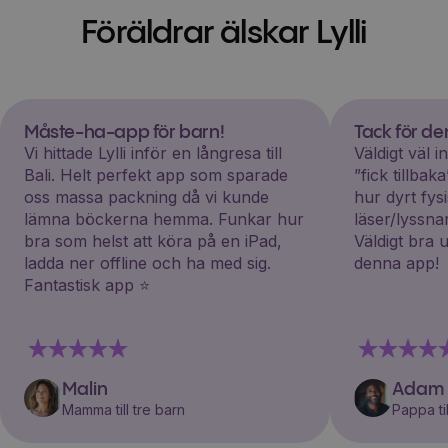
Föräldrar älskar Lylli
Måste-ha-app för barn!
Tack för d
Vi hittade Lylli inför en långresa till
Väldigt väl 
Bali. Helt perfekt app som sparade
”fick tillba
oss massa packning då vi kunde
hur dyrt fys
lämna böckerna hemma. Funkar hur
läser/lyssna
bra som helst att köra på en iPad,
Väldigt bra 
ladda ner offline och ha med sig.
denna app!
Fantastisk app ⭐️
Malin
Adam
Mamma till tre barn
Pappa til