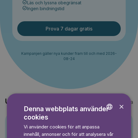
Läs och lyssna obegränsat
Ingen bindningstid
Prova 7 dagar gratis
Kampanjen gäller nya kunder fram till och med 2026-
08-24
Upptäck också
Visa alla
×
Denna webbplats använder
cookies
ENGLISH
Vi använder cookies för att anpassa
GERMAN
Pino
innehåll, annonser och för att analysera vår