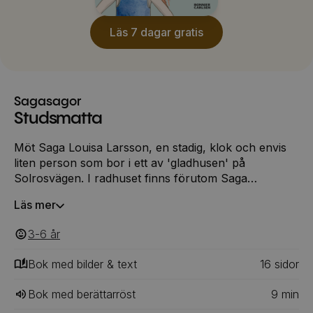
Läs 7 dagar gratis
Sagasagor
Studsmatta
Möt Saga Louisa Larsson, en stadig, klok och envis
liten person som bor i ett av 'gladhusen' på
Solrosvägen. I radhuset finns förutom Saga
en allergisk mamma och en småstressad pappa. I
Läs mer
området runtikring bor grannar, smådjur och ett och
annat barn som gillar att hoppa studsmatta. På lite
3-6
‎‎ år
längre avstånd, dit Saga åker för att sova borta för
första gången, bor morfar. Hos honom känner sig
Bok med bilder & text
16
‎‎ sidor
Saga stor.
Bok med berättarröst
9
min