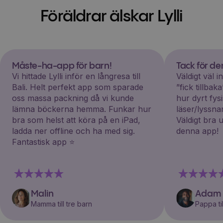
Föräldrar älskar Lylli
Måste-ha-app för barn!
Tack för d
Vi hittade Lylli inför en långresa till
Väldigt väl 
Bali. Helt perfekt app som sparade
”fick tillba
oss massa packning då vi kunde
hur dyrt fys
lämna böckerna hemma. Funkar hur
läser/lyssna
bra som helst att köra på en iPad,
Väldigt bra 
ladda ner offline och ha med sig.
denna app!
Fantastisk app ⭐️
Malin
Adam
Mamma till tre barn
Pappa til