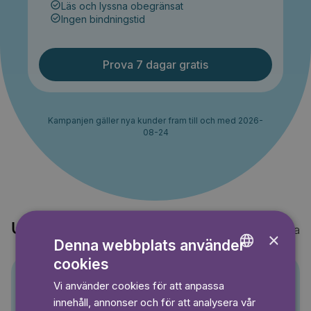
Läs och lyssna obegränsat
Ingen bindningstid
Prova 7 dagar gratis
Kampanjen gäller nya kunder fram till och med 2026-
08-24
Upptäck också
Visa alla
×
Denna webbplats använder
cookies
ENGLISH
Vi använder cookies för att anpassa
GERMAN
Pino
innehåll, annonser och för att analysera vår