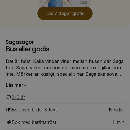
Läs 7 dagar gratis
Sagasagor
Bus eller godis
Det är höst. Kalla vindar viner mellan husen där Saga
bor. Saga tycker om hösten, men mörkret gillar hon
inte. Mörker är kusligt, speciellt när Saga ska sova.
Då händer det att hon tänker på spöken, monster,
Läs mer
häxor och tjuvar. Just den här dagen tänker Saga
extra mycket på sådant som är läskigt. Men nu är det
3-6
‎‎ år
hon som ska skrämmas. I alla fall lite. Det är
nämligen halloween och Saga ska gå och ringa på
Bok med bilder & text
15
‎‎ sidor
dörrar och ropa ”bus eller godis” för första gången.
Förra året var hon för blyg. Men i år har hon
Bok med berättarröst
11
min
bestämt sig för att våga.