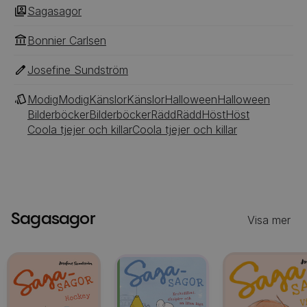
Sagasagor
Bonnier Carlsen
Josefine Sundström
Modig
Modig
Känslor
Känslor
Halloween
Halloween
Bilderböcker
Bilderböcker
Rädd
Rädd
Höst
Höst
Coola tjejer och killar
Coola tjejer och killar
Sagasagor
Visa mer