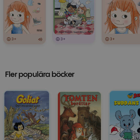
3+
3+
3+
Fler populära böcker