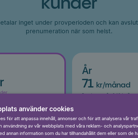
kunder
etalar inget under provperioden och kan avslut
prenumeration när som helst.
År
r
71
kr/månad
ader
Betalas per år, 849 kr/år
s
Prova 7 dagar gratis
egränsat
plats använder cookies
Läs och lyssna obegränsat
Ingen bindningstid
s för att anpassa innehåll, annonser och för att analysera vår traf
in användning av vår webbplats med våra reklam- och analyspart
 dagar gratis
 annan information som du har tillhandahållit dem eller som de ha
Prova 7 daga