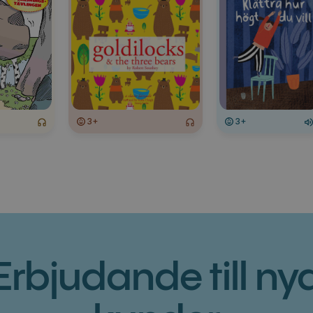
3+
3+
Erbjudande till ny