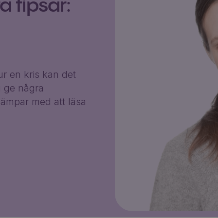
 tipsar:
r en kris kan det
g ge några
ämpar med att läsa