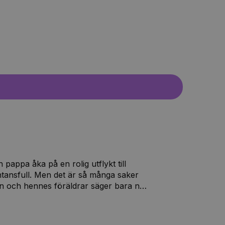
appa åka på en rolig utflykt till
ntansfull. Men det är så många saker
en och hennes föräldrar säger bara nej
säger nej till både gasballong och
 få allt här i världen förklarar
 så att Saga får göra något som