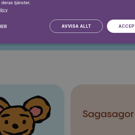
 deras tjänster.
licy
Kampanjen gäller nya kunder fram till och med 2026-08-24
JER
AVVISA ALLT
ACCEP
Sagasagor