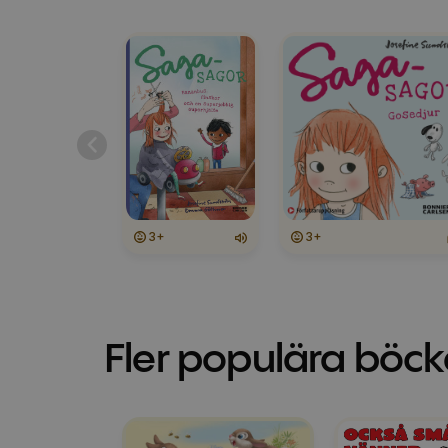
3+
3+
Fler populära böck