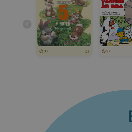
3+
3+