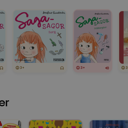
3+
3+
3
er