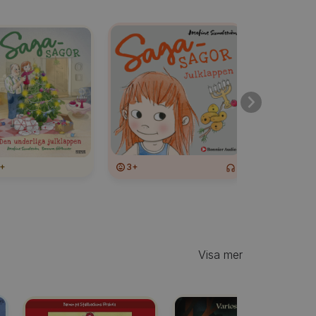
+
3+
3+
Visa mer