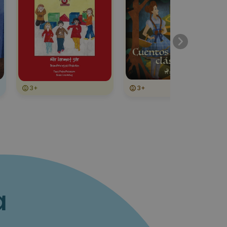
3+
3+
a