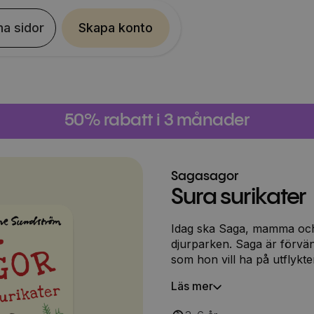
na sidor
Skapa konto
50% rabatt i 3 månader
Sagasagor
Sura surikater
Idag ska Saga, mamma och p
djurparken. Saga är förvä
som hon vill ha på utflykt
hela tiden, tycker hon. De 
Läs mer
jätteglass. Men man kan inte
mamma. Och kanske är det