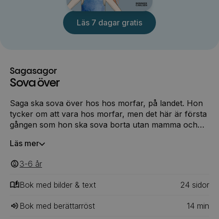
Läs 7 dagar gratis
Sagasagor
Sova över
Saga ska sova över hos hos morfar, på landet. Hon
tycker om att vara hos morfar, men det här är första
gången som hon ska sova borta utan mamma och
pappa. Det känns lite pirrigt. De kramar hej då, och
Läs mer
sedan kan Saga och morfar göra vad de vill: gå i
skogen och söka efter 'skogens guld' (kantareller),
3-6
‎‎ år
dricka kaffe tillsammans, steka falukorv och se på
naturfilmer. Men när morfar bäddar till Saga i
Bok med bilder & text
24
‎‎ sidor
extresoffan, då säger hon stopp. Hon vill inte sova i
en soffa. Hon vill sova hos morfar.
Bok med berättarröst
14
min