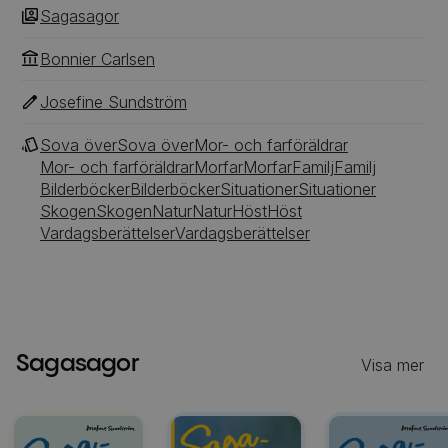
Sagasagor
Bonnier Carlsen
Josefine Sundström
Sova över
Sova över
Mor- och farföräldrar
Mor- och farföräldrar
Morfar
Morfar
Familj
Familj
Bilderböcker
Bilderböcker
Situationer
Situationer
Skogen
Skogen
Natur
Natur
Höst
Höst
Vardagsberättelser
Vardagsberättelser
Sagasagor
Visa mer