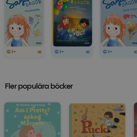
3+
3+
3+
Fler populära böcker