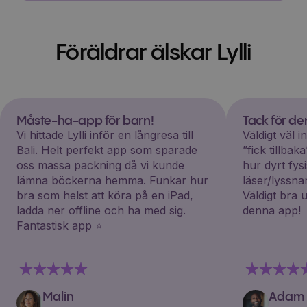
Föräldrar älskar Lylli
Måste-ha-app för barn!
Tack för d
Vi hittade Lylli inför en långresa till
Väldigt väl 
Bali. Helt perfekt app som sparade
”fick tillba
oss massa packning då vi kunde
hur dyrt fys
lämna böckerna hemma. Funkar hur
läser/lyssna
bra som helst att köra på en iPad,
Väldigt bra 
ladda ner offline och ha med sig.
denna app!
Fantastisk app ⭐️
Malin
Adam