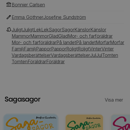
Bonnier Carlsen
Emma Göthner
Josefine Sundström
Juligt
Juligt
Lek
Lek
Sagor
Sagor
Känslor
Känslor
Mammor
Mammor
Glad
Glad
Mor- och farföräldrar
Mor- och farföräldrar
På landet
På landet
Morfar
Morfar
Familj
Familj
Pappor
Pappor
Roligt
Roligt
Vinter
Vinter
Vardagsberättelser
Vardagsberättelser
Jul
Jul
Tomten
Tomten
Föräldrar
Föräldrar
Sagasagor
Visa mer