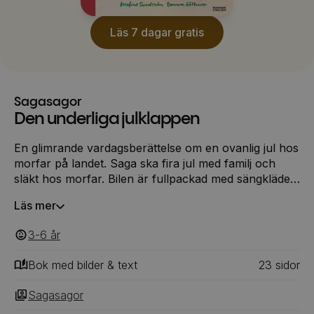
Läs 7 dagar gratis
Sagasagor
Den underliga julklappen
En glimrande vardagsberättelse om en ovanlig jul hos
morfar på landet. Saga ska fira jul med familj och
släkt hos morfar. Bilen är fullpackad med sängkläder,
julklappar och mat. Det är härligt och pirrigt med
Läs mer
julafton. Vad är det till exempel för en konstig julklapp
som mamma och pappa har surrat fast på biltaket?
3-6
‎‎ år
Och kan en jultomte också dö, precis som Sagas
mormor gjorde en gång för länge sedan. Och vem är
Bok med bilder & text
23
‎‎ sidor
egentligen den där jultomten som delar ut klapparna
när morfar gått ut för att köra in traktorn i garaget?
Sagasagor