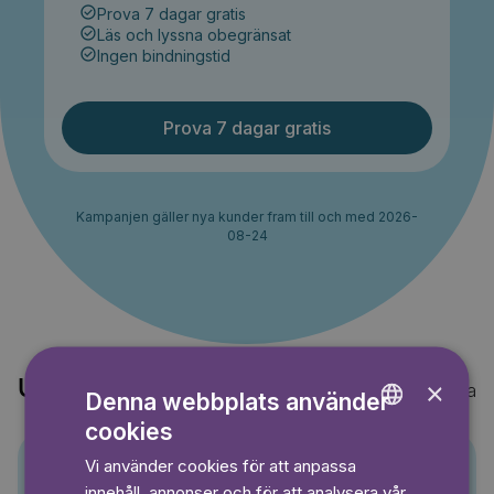
Prova 7 dagar gratis
Läs och lyssna obegränsat
Ingen bindningstid
Prova 7 dagar gratis
Kampanjen gäller nya kunder fram till och med 2026-
08-24
×
Upptäck också
Visa alla
Denna webbplats använder
cookies
ENGLISH
Vi använder cookies för att anpassa
GERMAN
innehåll, annonser och för att analysera vår
Pino