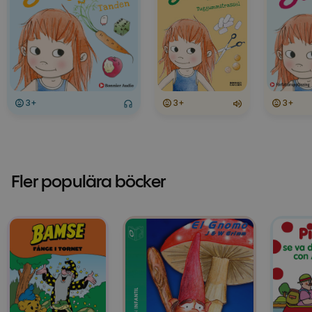
3+
3+
3+
Fler populära böcker