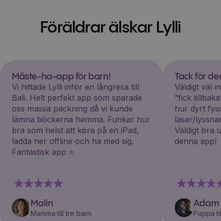
Föräldrar älskar Lylli
Måste-ha-app för barn!
Tack för d
Vi hittade Lylli inför en långresa till
Väldigt väl 
Bali. Helt perfekt app som sparade
”fick tillba
oss massa packning då vi kunde
hur dyrt fys
lämna böckerna hemma. Funkar hur
läser/lyssna
bra som helst att köra på en iPad,
Väldigt bra 
ladda ner offline och ha med sig.
denna app!
Fantastisk app ⭐️
Malin
Adam
Mamma till tre barn
Pappa til